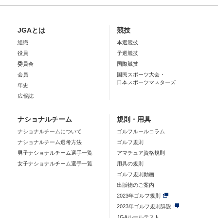
JGAとは
競技
組織
本選競技
役員
予選競技
委員会
国際競技
会員
国民スポーツ大会・
日本スポーツマスターズ
年史
広報誌
ナショナルチーム
規則・用具
ナショナルチームについて
ゴルフルールコラム
ナショナルチーム選考方法
ゴルフ規則
男子ナショナルチーム選手一覧
アマチュア資格規則
女子ナショナルチーム選手一覧
用具の規則
ゴルフ規則動画
出版物のご案内
2023年ゴルフ規則
2023年ゴルフ規則詳説
JGAルールテスト