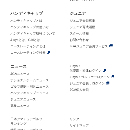
ハンディキャップ
ジュニア
ハンディキャップとは
ジュニア会員募集
ハンディキャップの使い方
ジュニア育成活動
ハンディキャップ取得について
スクール情報
J-sysとは、Glidとは
お問い合わせ
コースレーティングとは
JGAジュニア会員サービス
コースレーティング検索
ニュース
J-sys：
倶楽部・団体ログイン
JGAニュース
J-sys：ゴルファーログイン
ナショナルチームニュース
ジュニア会員：ログイン
ゴルフ規則・用具ニュース
JGA個人会員
ハンディキャップニュース
ジュニアニュース
競技ニュース
日本アマチュアゴルフ
リンク
ランキング
サイトマップ