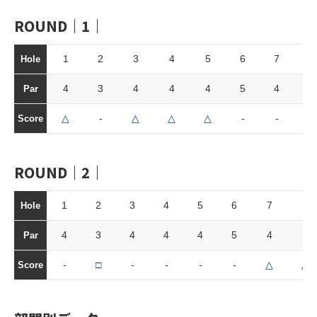
ROUND｜1｜
1
2
3
4
5
6
7
8
Hole
4
3
4
4
4
5
4
3
Par
△
-
△
△
△
-
-
-
Score
ROUND｜2｜
1
2
3
4
5
6
7
8
Hole
4
3
4
4
4
5
4
3
Par
-
□
-
-
-
-
△
△
Score