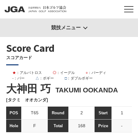
競技メニュー
Score Card
スコアカード
★
：アルバトロス
◎
：イーグル
○
：バーディ
-
：パー
△
：ボギー
□
：ダブルボギー
大神田 巧
TAKUMI OOKANDA
[タクミ オオカンダ]
T65
2
1
POS
Round
Start
F
168
-
Hole
Total
Prize