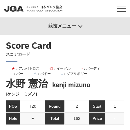
競技メニュー
Score Card
スコアカード
★
：アルバトロス
◎
：イーグル
○
：バーディ
-
：パー
△
：ボギー
□
：ダブルボギー
水野 憲治
kenji mizuno
[ケンジ ミズノ]
T20
2
1
POS
Round
Start
F
162
-
Hole
Total
Prize