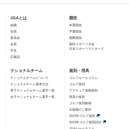
JGAとは
競技
組織
本選競技
役員
予選競技
委員会
国際競技
会員
国民スポーツ大会・
日本スポーツマスターズ
年史
広報誌
ナショナルチーム
規則・用具
ナショナルチームについて
ゴルフルールコラム
ナショナルチーム選考方法
ゴルフ規則
男子ナショナルチーム選手一覧
アマチュア資格規則
女子ナショナルチーム選手一覧
用具の規則
ゴルフ規則動画
出版物のご案内
2023年ゴルフ規則
2023年ゴルフ規則詳説
JGAルールテスト