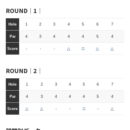
ROUND｜1｜
1
2
3
4
5
6
7
8
Hole
4
3
4
4
4
5
4
3
Par
-
-
-
△
□
△
△
-
Score
ROUND｜2｜
1
2
3
4
5
6
7
8
Hole
4
3
4
4
4
5
4
3
Par
△
△
-
-
□
-
△
-
Score