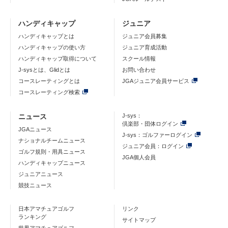
ハンディキャップ
ジュニア
ハンディキャップとは
ジュニア会員募集
ハンディキャップの使い方
ジュニア育成活動
ハンディキャップ取得について
スクール情報
J-sysとは、Glidとは
お問い合わせ
コースレーティングとは
JGAジュニア会員サービス
コースレーティング検索
ニュース
J-sys：
倶楽部・団体ログイン
JGAニュース
J-sys：ゴルファーログイン
ナショナルチームニュース
ジュニア会員：ログイン
ゴルフ規則・用具ニュース
JGA個人会員
ハンディキャップニュース
ジュニアニュース
競技ニュース
日本アマチュアゴルフ
リンク
ランキング
サイトマップ