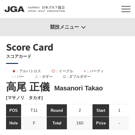
競技メニュー
Score Card
スコアカード
★
：アルバトロス
◎
：イーグル
○
：バーディ
-
：パー
△
：ボギー
□
：ダブルボギー
高尾 正儀
Masanori Takao
[マサノリ タカオ]
T11
2
1
POS
Round
Start
F
160
-
Hole
Total
Prize