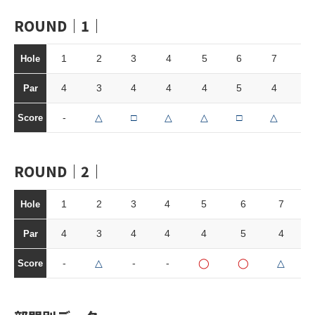
ROUND｜1｜
1
2
3
4
5
6
7
8
Hole
4
3
4
4
4
5
4
3
Par
-
△
□
△
△
□
△
△
Score
ROUND｜2｜
1
2
3
4
5
6
7
Hole
4
3
4
4
4
5
4
Par
-
△
-
-
◯
◯
△
Score