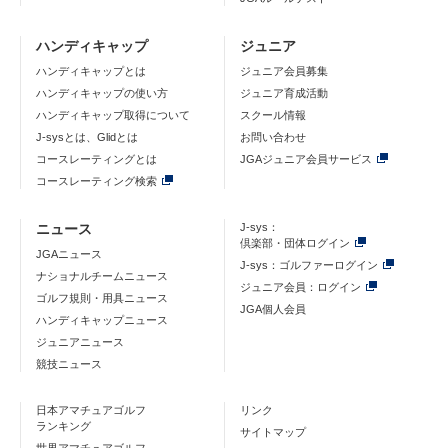
ハンディキャップ
ジュニア
ハンディキャップとは
ジュニア会員募集
ハンディキャップの使い方
ジュニア育成活動
ハンディキャップ取得について
スクール情報
J-sysとは、Glidとは
お問い合わせ
コースレーティングとは
JGAジュニア会員サービス
コースレーティング検索
ニュース
J-sys：
倶楽部・団体ログイン
JGAニュース
J-sys：ゴルファーログイン
ナショナルチームニュース
ジュニア会員：ログイン
ゴルフ規則・用具ニュース
JGA個人会員
ハンディキャップニュース
ジュニアニュース
競技ニュース
日本アマチュアゴルフ
リンク
ランキング
サイトマップ