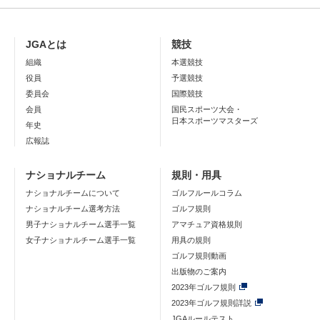
JGAとは
競技
組織
本選競技
役員
予選競技
委員会
国際競技
会員
国民スポーツ大会・
日本スポーツマスターズ
年史
広報誌
ナショナルチーム
規則・用具
ナショナルチームについて
ゴルフルールコラム
ナショナルチーム選考方法
ゴルフ規則
男子ナショナルチーム選手一覧
アマチュア資格規則
女子ナショナルチーム選手一覧
用具の規則
ゴルフ規則動画
出版物のご案内
2023年ゴルフ規則
2023年ゴルフ規則詳説
JGAルールテスト