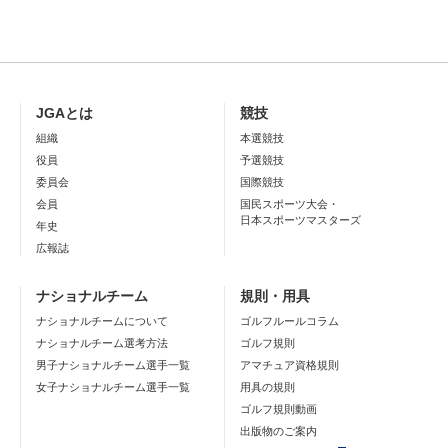
JGAとは
競技
組織
本選競技
役員
予選競技
委員会
国際競技
会員
国民スポーツ大会・
日本スポーツマスターズ
年史
広報誌
ナショナルチーム
規則・用具
ナショナルチームについて
ゴルフルールコラム
ナショナルチーム選考方法
ゴルフ規則
男子ナショナルチーム選手一覧
アマチュア資格規則
女子ナショナルチーム選手一覧
用具の規則
ゴルフ規則動画
出版物のご案内