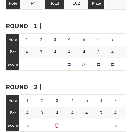
F*
162
-
Hole
Total
Prize
ROUND｜1｜
1
2
3
4
5
6
7
8
Hole
4
3
4
4
4
5
4
3
Par
-
-
-
□
△
□
□
△
Score
ROUND｜2｜
1
2
3
4
5
6
7
8
Hole
4
3
4
4
4
5
4
3
Par
△
-
◯
-
-
-
△
-
Score