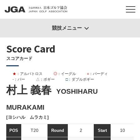
競技メニュー
Score Card
スコアカード
★
：アルバトロス
◎
：イーグル
○
：バーディ
-
：パー
△
：ボギー
□
：ダブルボギー
村上 義春
YOSHIHARU
MURAKAMI
[ヨシハル ムラカミ]
T20
2
10
POS
Round
Start