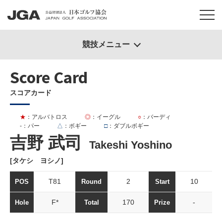
競技メニュー
Score Card
スコアカード
★
：アルバトロス
◎
：イーグル
○
：バーディ
-
：パー
△
：ボギー
□
：ダブルボギー
吉野 武司
Takeshi Yoshino
[タケシ ヨシノ]
T81
2
10
POS
Round
Start
F*
170
-
Hole
Total
Prize