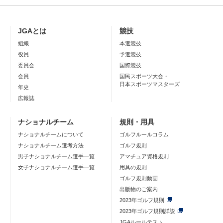
JGAとは
競技
組織
本選競技
役員
予選競技
委員会
国際競技
会員
国民スポーツ大会・
日本スポーツマスターズ
年史
広報誌
ナショナルチーム
規則・用具
ナショナルチームについて
ゴルフルールコラム
ナショナルチーム選考方法
ゴルフ規則
男子ナショナルチーム選手一覧
アマチュア資格規則
女子ナショナルチーム選手一覧
用具の規則
ゴルフ規則動画
出版物のご案内
2023年ゴルフ規則
2023年ゴルフ規則詳説
JGAルールテスト