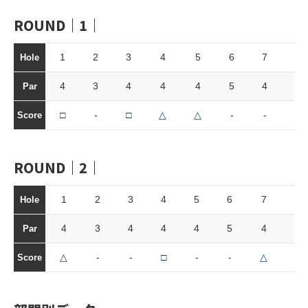
ROUND｜1｜
1
2
3
4
5
6
7
8
Hole
4
3
4
4
4
5
4
3
Par
□
-
□
△
△
-
-
-
Score
ROUND｜2｜
1
2
3
4
5
6
7
8
Hole
4
3
4
4
4
5
4
3
Par
△
-
-
□
-
-
△
△
Score