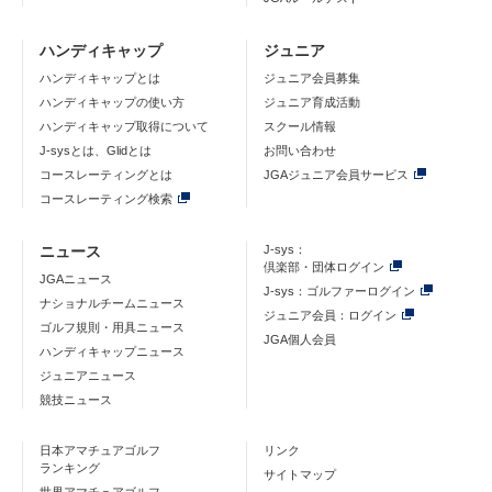
ハンディキャップ
ジュニア
ハンディキャップとは
ジュニア会員募集
ハンディキャップの使い方
ジュニア育成活動
ハンディキャップ取得について
スクール情報
J-sysとは、Glidとは
お問い合わせ
コースレーティングとは
JGAジュニア会員サービス
コースレーティング検索
ニュース
J-sys：
倶楽部・団体ログイン
JGAニュース
J-sys：ゴルファーログイン
ナショナルチームニュース
ジュニア会員：ログイン
ゴルフ規則・用具ニュース
JGA個人会員
ハンディキャップニュース
ジュニアニュース
競技ニュース
日本アマチュアゴルフ
リンク
ランキング
サイトマップ