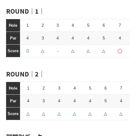
ROUND｜1｜
1
2
3
4
5
6
7
Hole
4
3
4
4
4
5
4
Par
□
△
-
△
△
△
◯
Score
ROUND｜2｜
1
2
3
4
5
6
7
Hole
4
3
4
4
4
5
4
Par
△
△
△
△
△
△
△
Score