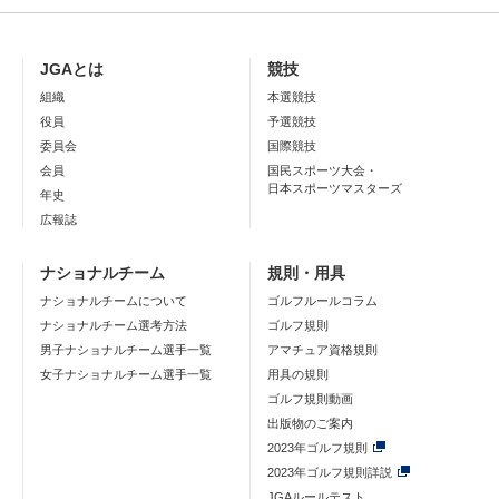
JGAとは
競技
組織
本選競技
役員
予選競技
委員会
国際競技
会員
国民スポーツ大会・
日本スポーツマスターズ
年史
広報誌
ナショナルチーム
規則・用具
ナショナルチームについて
ゴルフルールコラム
ナショナルチーム選考方法
ゴルフ規則
男子ナショナルチーム選手一覧
アマチュア資格規則
女子ナショナルチーム選手一覧
用具の規則
ゴルフ規則動画
出版物のご案内
2023年ゴルフ規則
2023年ゴルフ規則詳説
JGAルールテスト