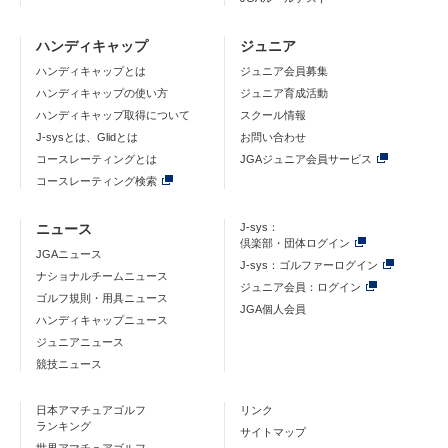
ハンディキャップ
ジュニア
ハンディキャップとは
ジュニア会員募集
ハンディキャップの使い方
ジュニア育成活動
ハンディキャップ取得について
スクール情報
J-sysとは、Glidとは
お問い合わせ
コースレーティングとは
JGAジュニア会員サービス
コースレーティング検索
ニュース
J-sys：
倶楽部・団体ログイン
JGAニュース
J-sys：ゴルファーログイン
ナショナルチームニュース
ジュニア会員：ログイン
ゴルフ規則・用具ニュース
JGA個人会員
ハンディキャップニュース
ジュニアニュース
競技ニュース
日本アマチュアゴルフ
リンク
ランキング
サイトマップ