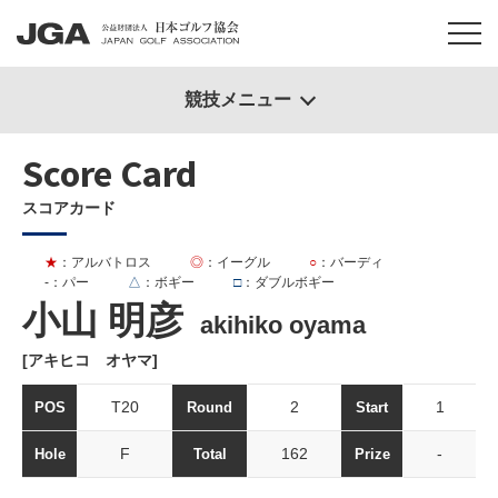
競技メニュー
Score Card
スコアカード
★
：アルバトロス
◎
：イーグル
○
：バーディ
-
：パー
△
：ボギー
□
：ダブルボギー
小山 明彦
akihiko oyama
[アキヒコ オヤマ]
T20
2
1
POS
Round
Start
F
162
-
Hole
Total
Prize