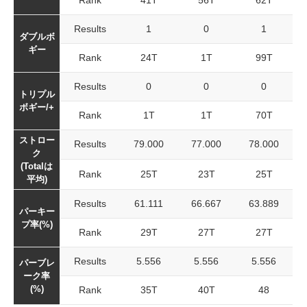
Rank
41T
56T
62T
Results
1
0
1
ダブルボ
ギー
Rank
24T
1T
99T
Results
0
0
0
トリプル
ボギー/+
Rank
1T
1T
70T
ストロー
Results
79.000
77.000
78.000
ク
(Totalは
Rank
25T
23T
25T
平均)
Results
61.111
66.667
63.889
パーキー
プ率(%)
Rank
29T
27T
27T
Results
5.556
5.556
5.556
パーブレ
ーク率
(%)
Rank
35T
40T
48