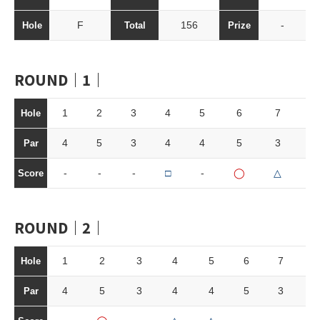
F
156
-
Hole
Total
Prize
ROUND｜1｜
1
2
3
4
5
6
7
8
Hole
4
5
3
4
4
5
3
4
Par
-
-
-
□
-
◯
△
-
Score
ROUND｜2｜
1
2
3
4
5
6
7
8
Hole
4
5
3
4
4
5
3
4
Par