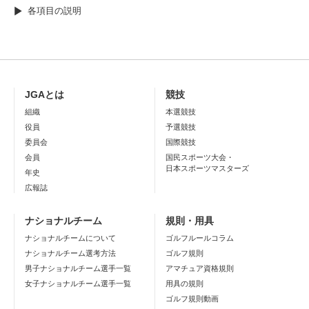
各項目の説明
JGAとは
競技
組織
本選競技
役員
予選競技
委員会
国際競技
会員
国民スポーツ大会・
日本スポーツマスターズ
年史
広報誌
ナショナルチーム
規則・用具
ナショナルチームについて
ゴルフルールコラム
ナショナルチーム選考方法
ゴルフ規則
男子ナショナルチーム選手一覧
アマチュア資格規則
女子ナショナルチーム選手一覧
用具の規則
ゴルフ規則動画