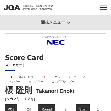
競技メニュー
Score Card
スコアカード
★
：アルバトロス
◎
：イーグル
○
：バーディ
-
：パー
△
：ボギー
□
：ダブルボギー
榎 隆則
Takanori Enoki
[タカノリ エノキ]
T24
2
1
POS
Round
Start