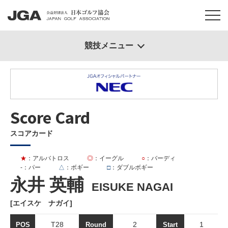
競技メニュー
Score Card
スコアカード
★
：アルバトロス
◎
：イーグル
○
：バーディ
-
：パー
△
：ボギー
□
：ダブルボギー
永井 英輔
EISUKE NAGAI
[エイスケ ナガイ]
T28
2
1
POS
Round
Start