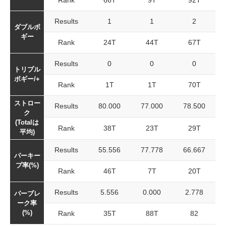
Rank
66T
9T
92T
Results
1
1
2
ダブルボ
ギー
Rank
24T
44T
67T
Results
0
0
0
トリプル
ボギー/+
Rank
1T
1T
70T
ストロー
Results
80.000
77.000
78.500
ク
(Totalは
Rank
38T
23T
29T
平均)
Results
55.556
77.778
66.667
パーキー
プ率(%)
Rank
46T
7T
20T
Results
5.556
0.000
2.778
パーブレ
ーク率
(%)
Rank
35T
88T
82