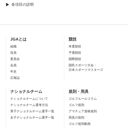
各項目の説明
JGAとは
競技
組織
本選競技
役員
予選競技
委員会
国際競技
会員
国民スポーツ大会・
日本スポーツマスターズ
年史
広報誌
ナショナルチーム
規則・用具
ナショナルチームについて
ゴルフルールコラム
ナショナルチーム選考方法
ゴルフ規則
男子ナショナルチーム選手一覧
アマチュア資格規則
女子ナショナルチーム選手一覧
用具の規則
ゴルフ規則動画