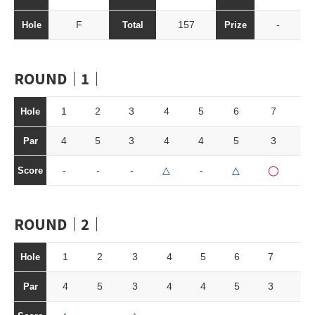
F
157
-
Hole
Total
Prize
ROUND｜1｜
1
2
3
4
5
6
7
8
Hole
4
5
3
4
4
5
3
4
Par
-
-
-
△
-
△
◯
-
Score
ROUND｜2｜
1
2
3
4
5
6
7
8
Hole
4
5
3
4
4
5
3
4
Par