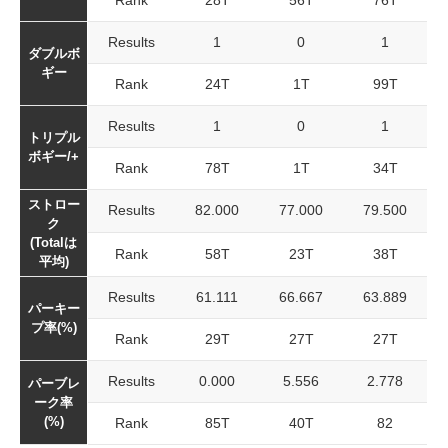
Rank
28T
56T
76T
Results
1
0
1
ダブルボ
ギー
Rank
24T
1T
99T
Results
1
0
1
トリプル
ボギー/+
Rank
78T
1T
34T
ストロー
Results
82.000
77.000
79.500
ク
(Totalは
Rank
58T
23T
38T
平均)
Results
61.111
66.667
63.889
パーキー
プ率(%)
Rank
29T
27T
27T
Results
0.000
5.556
2.778
パーブレ
ーク率
(%)
Rank
85T
40T
82