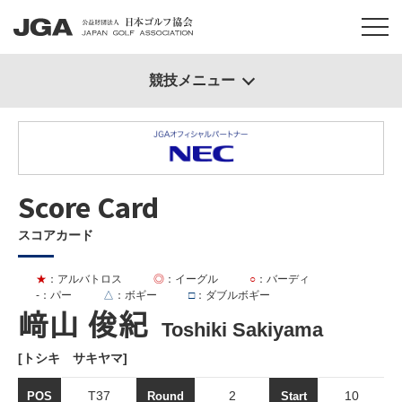
競技メニュー
Score Card
スコアカード
★
：アルバトロス
◎
：イーグル
○
：バーディ
-
：パー
△
：ボギー
□
：ダブルボギー
﨑山 俊紀
Toshiki Sakiyama
[トシキ サキヤマ]
T37
2
10
POS
Round
Start