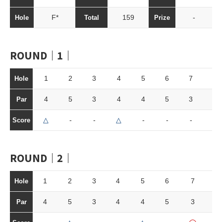
F*
159
-
Hole
Total
Prize
ROUND｜1｜
1
2
3
4
5
6
7
8
Hole
4
5
3
4
4
5
3
4
Par
△
-
-
△
-
-
-
-
Score
ROUND｜2｜
1
2
3
4
5
6
7
8
Hole
4
5
3
4
4
5
3
4
Par