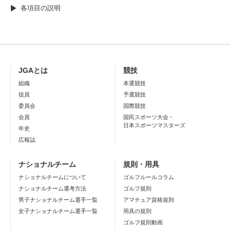
各項目の説明
JGAとは
競技
組織
本選競技
役員
予選競技
委員会
国際競技
会員
国民スポーツ大会・
日本スポーツマスターズ
年史
広報誌
ナショナルチーム
規則・用具
ナショナルチームについて
ゴルフルールコラム
ナショナルチーム選考方法
ゴルフ規則
男子ナショナルチーム選手一覧
アマチュア資格規則
女子ナショナルチーム選手一覧
用具の規則
ゴルフ規則動画