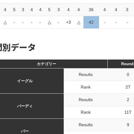
4
5
3
4
4
5
3
4
4
36
4
4
3
△
-
-
-
-
△
-
+3
△
42
-
-
-
門別データ
カテゴリー
Round
Results
0
イーグル
Rank
2T
Results
2
バーディ
Rank
11T
Results
9
パー