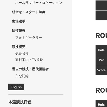
ホールサマリー・ロケーション
組合せ・スタート時刻
出場選手
競技報告
RO
フォトギャラリー
競技概要
Hole
気象状況
観戦案内・TV放映
Par
過去の競技・歴代優勝者
Score
主な記録
English
RO
本選競技日程
Hole