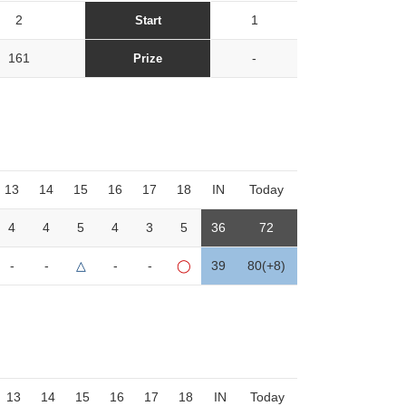
2
1
Start
161
-
Prize
13
14
15
16
17
18
IN
Today
4
4
5
4
3
5
36
72
-
-
△
-
-
◯
39
80(+8)
13
14
15
16
17
18
IN
Today