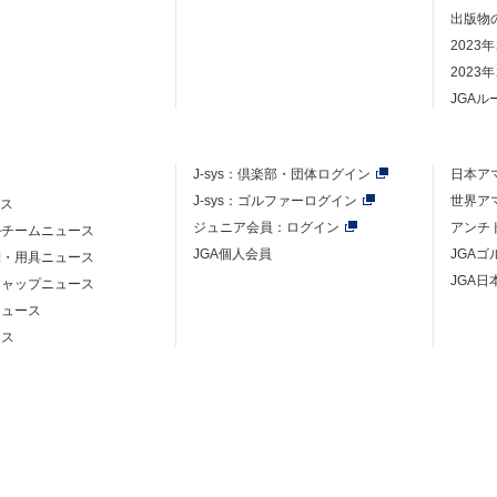
出版物
2023
2023
JGA
J-sys：
倶楽部・団体ログイン
日本ア
J-sys：ゴルファーログイン
世界ア
ース
ジュニア会員：ログイン
アンチ
ルチームニュース
JGA個人会員
JGA
則・用具ニュース
JGA日
キャップニュース
ニュース
ース