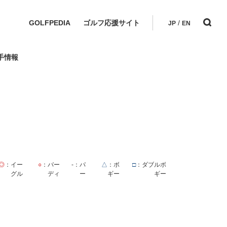
GOLFPEDIA
ゴルフ応援サイト
/
JP
EN
手情報
◎
：イー
○
：バー
-
：パ
△
：ボ
□
：ダブルボ
グル
ディ
ー
ギー
ギー