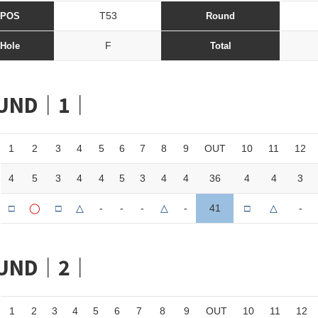
T53
POS
Round
F
Hole
Total
UND｜1｜
1
2
3
4
5
6
7
8
9
OUT
10
11
12
4
5
3
4
4
5
3
4
4
36
4
4
3
□
◯
□
△
-
-
-
△
-
41
□
△
-
UND｜2｜
1
2
3
4
5
6
7
8
9
OUT
10
11
12