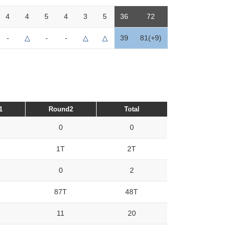
4
4
5
4
3
5
36
72
-
△
-
-
△
△
39
81(+9)
1
Round2
Total
0
0
1T
2T
0
2
87T
48T
11
20