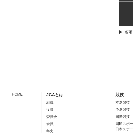
各項
HOME
JGAとは
競技
組織
本選競技
役員
予選競技
委員会
国際競技
会員
国民スポ
日本スポ
年史