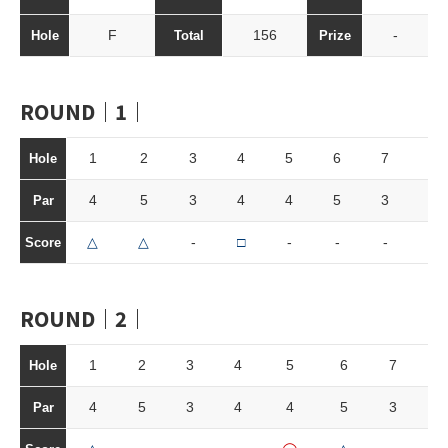
F
156
-
Hole
Total
Prize
ROUND｜1｜
1
2
3
4
5
6
7
8
Hole
4
5
3
4
4
5
3
4
Par
△
△
-
□
-
-
-
-
Score
ROUND｜2｜
1
2
3
4
5
6
7
8
Hole
4
5
3
4
4
5
3
4
Par