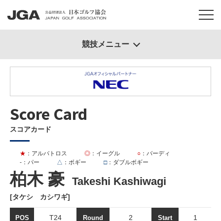
競技メニュー
Score Card
スコアカード
★
：アルバトロス
◎
：イーグル
○
：バーディ
-
：パー
△
：ボギー
□
：ダブルボギー
柏木 豪
Takeshi Kashiwagi
[タケシ カシワギ]
T24
2
1
POS
Round
Start