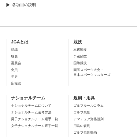
各項目の説明
JGAとは
競技
組織
本選競技
役員
予選競技
委員会
国際競技
会員
国民スポーツ大会・
日本スポーツマスターズ
年史
広報誌
ナショナルチーム
規則・用具
ナショナルチームについて
ゴルフルールコラム
ナショナルチーム選考方法
ゴルフ規則
男子ナショナルチーム選手一覧
アマチュア資格規則
女子ナショナルチーム選手一覧
用具の規則
ゴルフ規則動画