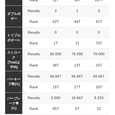
Rank
11T
36T
107T
Results
2
1
3
ダブルボ
ギー
Rank
62T
44T
41T
Results
0
0
0
トリプル
ボギー/+
Rank
1T
1T
70T
ストロー
Results
80.000
76.000
78.000
ク
(Totalは
Rank
38T
13T
25T
平均)
Results
66.667
66.667
66.667
パーキー
プ率(%)
Rank
15T
27T
20T
Results
0.000
16.667
8.333
パーブレ
ーク率
(%)
Rank
85T
6T
22