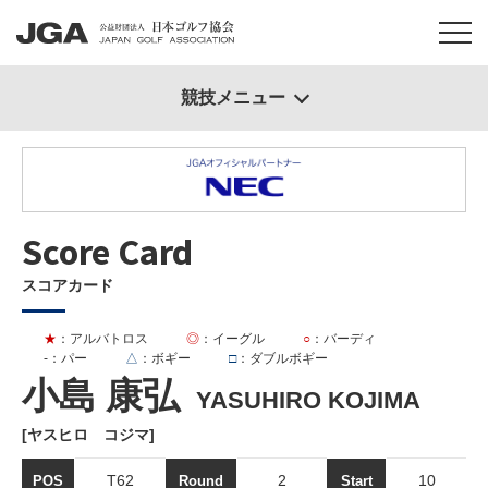
競技メニュー
Score Card
スコアカード
★
：アルバトロス
◎
：イーグル
○
：バーディ
-
：パー
△
：ボギー
□
：ダブルボギー
小島 康弘
YASUHIRO KOJIMA
[ヤスヒロ コジマ]
T62
2
10
POS
Round
Start