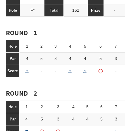
F*
162
-
Hole
Total
Prize
ROUND｜1｜
1
2
3
4
5
6
7
8
Hole
4
5
3
4
4
5
3
4
Par
△
-
-
△
△
◯
-
-
Score
ROUND｜2｜
1
2
3
4
5
6
7
Hole
4
5
3
4
4
5
3
Par