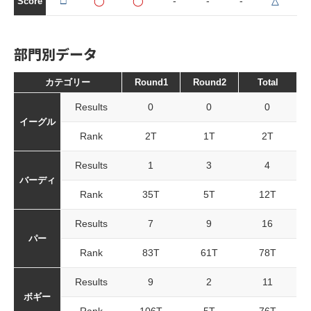
□
◯
◯
-
-
-
△
Score
部門別データ
カテゴリー
Round1
Round2
Total
Results
0
0
0
イーグル
Rank
2T
1T
2T
Results
1
3
4
バーディ
Rank
35T
5T
12T
Results
7
9
16
パー
Rank
83T
61T
78T
Results
9
2
11
ボギー