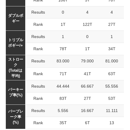
Rank
106T
5T
76T
Results
0
4
4
ダブルボ
ギー
Rank
1T
122T
27T
Results
1
0
1
トリプル
ボギー/+
Rank
78T
1T
34T
ストロー
Results
83.000
79.000
81.000
ク
(Totalは
Rank
71T
41T
63T
平均)
Results
44.444
66.667
55.556
パーキー
プ率(%)
Rank
83T
27T
53T
Results
5.556
16.667
11.111
パーブレ
ーク率
(%)
Rank
35T
6T
13