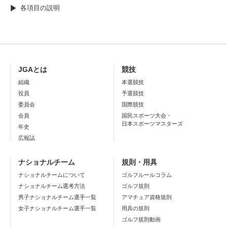
各項目の説明
JGAとは
競技
組織
本選競技
役員
予選競技
委員会
国際競技
会員
国民スポーツ大会・
日本スポーツマスターズ
年史
広報誌
ナショナルチーム
規則・用具
ナショナルチームについて
ゴルフルールコラム
ナショナルチーム選考方法
ゴルフ規則
男子ナショナルチーム選手一覧
アマチュア資格規則
女子ナショナルチーム選手一覧
用具の規則
ゴルフ規則動画