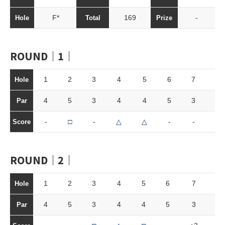
F*
169
-
Hole
Total
Prize
ROUND｜1｜
1
2
3
4
5
6
7
8
Hole
4
5
3
4
4
5
3
4
Par
-
□
-
△
△
-
-
-
Score
ROUND｜2｜
1
2
3
4
5
6
7
8
Hole
4
5
3
4
4
5
3
4
Par