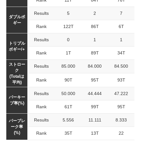
Rank
11T
84T
76T
Results
5
2
7
ダブルボ
ギー
Rank
122T
86T
6T
Results
0
1
1
トリプル
ボギー/+
Rank
1T
89T
34T
ストロー
Results
85.000
84.000
84.500
ク
(Totalは
Rank
90T
95T
93T
平均)
Results
50.000
44.444
47.222
パーキー
プ率(%)
Rank
61T
99T
95T
Results
5.556
11.111
8.333
パーブレ
ーク率
(%)
Rank
35T
13T
22