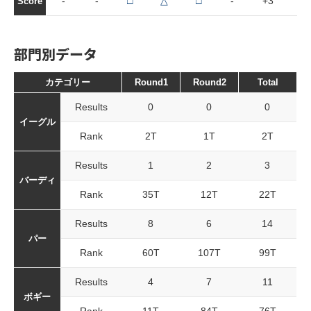
-
-
□
△
□
-
+3
-
Score
部門別データ
カテゴリー
Round1
Round2
Total
Results
0
0
0
イーグル
Rank
2T
1T
2T
Results
1
2
3
バーディ
Rank
35T
12T
22T
Results
8
6
14
パー
Rank
60T
107T
99T
Results
4
7
11
ボギー