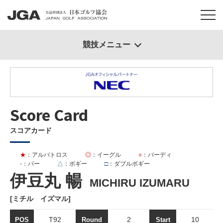
競技メニュー
Score Card
スコアカード
★
：アルバトロス
◎
：イーグル
○
：バーディ
-
：パー
△
：ボギー
□
：ダブルボギー
伊豆丸 暢
MICHIRU IZUMARU
[ミチル イズマル]
T92
2
10
POS
Round
Start