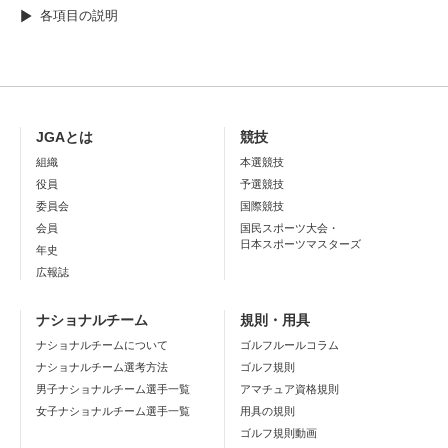
各項目の説明
JGAとは
競技
組織
本選競技
役員
予選競技
委員会
国際競技
会員
国民スポーツ大会・
日本スポーツマスターズ
年史
広報誌
ナショナルチーム
規則・用具
ナショナルチームについて
ゴルフルールコラム
ナショナルチーム選考方法
ゴルフ規則
男子ナショナルチーム選手一覧
アマチュア資格規則
女子ナショナルチーム選手一覧
用具の規則
ゴルフ規則動画