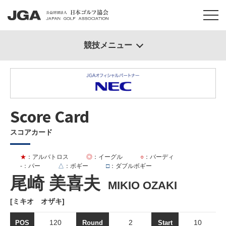
競技メニュー
Score Card
スコアカード
★
：アルバトロス
◎
：イーグル
○
：バーディ
-
：パー
△
：ボギー
□
：ダブルボギー
尾崎 美喜夫
MIKIO OZAKI
[ミキオ オザキ]
120
2
10
POS
Round
Start