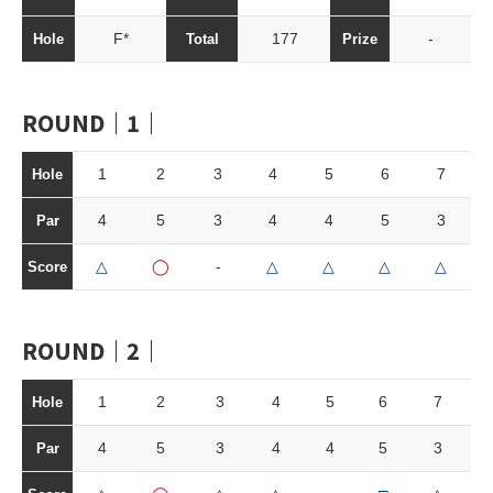
F*
177
-
Hole
Total
Prize
ROUND｜1｜
1
2
3
4
5
6
7
Hole
4
5
3
4
4
5
3
Par
△
◯
-
△
△
△
△
Score
ROUND｜2｜
1
2
3
4
5
6
7
Hole
4
5
3
4
4
5
3
Par