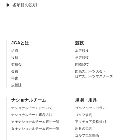
各項目の説明
JGAとは
競技
組織
本選競技
役員
予選競技
委員会
国際競技
会員
国民スポーツ大会・
日本スポーツマスターズ
年史
広報誌
ナショナルチーム
規則・用具
ナショナルチームについて
ゴルフルールコラム
ナショナルチーム選考方法
ゴルフ規則
男子ナショナルチーム選手一覧
アマチュア資格規則
女子ナショナルチーム選手一覧
用具の規則
ゴルフ規則動画