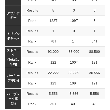
Rank
94T
100T
16T
Results
5
3
8
ダブルボ
ギー
Rank
122T
109T
5
Results
1
0
1
トリプル
ボギー/+
Rank
78T
1T
34T
ストロー
Results
92.000
85.000
88.500
ク
(Totalは
Rank
122
100T
121
平均)
Results
22.222
38.889
30.556
パーキー
プ率(%)
Rank
123
109T
121
Results
5.556
5.556
5.556
パーブレ
ーク率
(%)
Rank
35T
40T
48