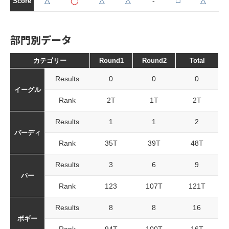
△
◯
△
△
-
□
△
Score
部門別データ
カテゴリー
Round1
Round2
Total
Results
0
0
0
イーグル
Rank
2T
1T
2T
Results
1
1
2
バーディ
Rank
35T
39T
48T
Results
3
6
9
パー
Rank
123
107T
121T
Results
8
8
16
ボギー