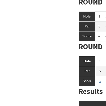
ROUND
Hole
1
Par
5
Score
–
ROUND
Hole
1
Par
5
Score
△
Results