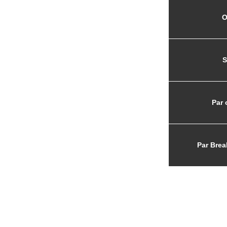
O
S
Par 
Par Brea