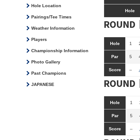
Hole Location
Hole
Pairings/Tee Times
ROUND
Weather Information
Players
Hole
1
Championship Information
Par
5
Photo Gallery
Score
–
Past Champions
ROUND
JAPANESE
Hole
1
Par
5
Score
–