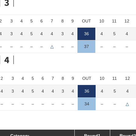
｜3｜
2
3
4
5
6
7
8
9
OUT
10
11
12
4
3
4
5
4
4
3
4
36
4
5
4
–
–
–
–
–
△
–
–
37
–
–
–
｜4｜
2
3
4
5
6
7
8
9
OUT
10
11
12
4
3
4
5
4
4
3
4
36
4
5
4
–
–
–
–
–
–
–
–
34
–
–
△
Category
Round1
Round2