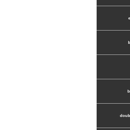
b
b
doub