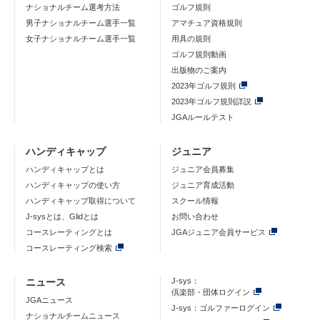
ナショナルチーム選考方法
ゴルフ規則
男子ナショナルチーム選手一覧
アマチュア資格規則
女子ナショナルチーム選手一覧
用具の規則
ゴルフ規則動画
出版物のご案内
2023年ゴルフ規則
2023年ゴルフ規則詳説
JGAルールテスト
ハンディキャップ
ジュニア
ハンディキャップとは
ジュニア会員募集
ハンディキャップの使い方
ジュニア育成活動
ハンディキャップ取得について
スクール情報
J-sysとは、Glidとは
お問い合わせ
コースレーティングとは
JGAジュニア会員サービス
コースレーティング検索
ニュース
J-sys：
倶楽部・団体ログイン
JGAニュース
J-sys：ゴルファーログイン
ナショナルチームニュース