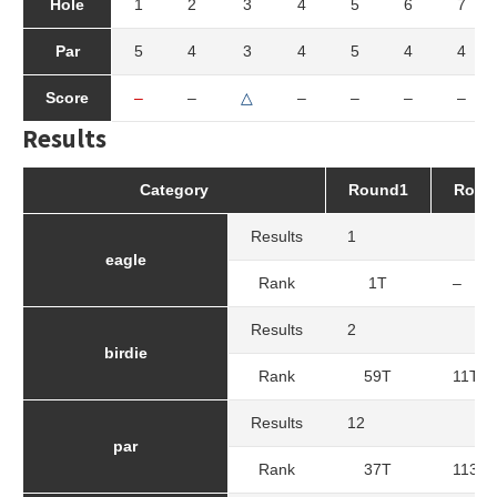
Hole
1
2
3
4
5
6
7
Par
5
4
3
4
5
4
4
Score
–
–
△
–
–
–
–
Results
Category
Round1
Roun
Results
1
0
eagle
Rank
1T
–
Results
2
4
birdie
Rank
59T
11T
Results
12
9
par
Rank
37T
113T