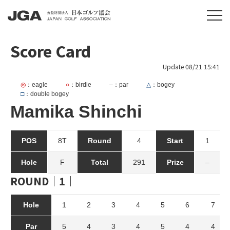
Score Card
Update 08/21 15:41
◎
：eagle
○
：birdie
–
：par
△
：bogey
□
：double bogey
Mamika Shinchi
POS
8T
Round
4
Start
1
Hole
F
Total
291
Prize
–
ROUND｜1｜
Hole
1
2
3
4
5
6
7
Par
5
4
3
4
5
4
4