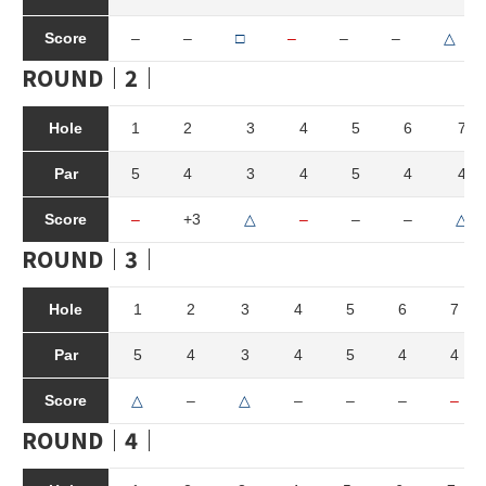
Score
–
–
□
–
–
–
△
ROUND｜2｜
Hole
1
2
3
4
5
6
7
Par
5
4
3
4
5
4
4
Score
–
+3
△
–
–
–
△
ROUND｜3｜
Hole
1
2
3
4
5
6
7
Par
5
4
3
4
5
4
4
Score
△
–
△
–
–
–
–
ROUND｜4｜