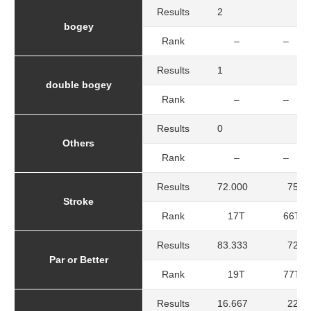
Results
2
4
bogey
Rank
–
–
Results
1
0
double bogey
Rank
–
–
Results
0
1
Others
Rank
–
–
Results
72.000
75.0
Stroke
Rank
17T
66T
Results
83.333
72.2
Par or Better
Rank
19T
77T
Results
16.667
22.2