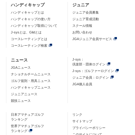
ハンディキャップ
ジュニア
ハンディキャップとは
ジュニア会員募集
ハンディキャップの使い方
ジュニア育成活動
ハンディキャップ取得について
スクール情報
J-sysとは、Glidとは
お問い合わせ
コースレーティングとは
JGAジュニア会員サービス
コースレーティング検索
ニュース
J-sys：
倶楽部・団体ログイン
JGAニュース
J-sys：ゴルファーログイン
ナショナルチームニュース
ジュニア会員：ログイン
ゴルフ規則・用具ニュース
JGA個人会員
ハンディキャップニュース
ジュニアニュース
競技ニュース
日本アマチュアゴルフ
リンク
ランキング
サイトマップ
世界アマチュアゴルフ
プライバシーポリシー
ランキング
このサイトについて