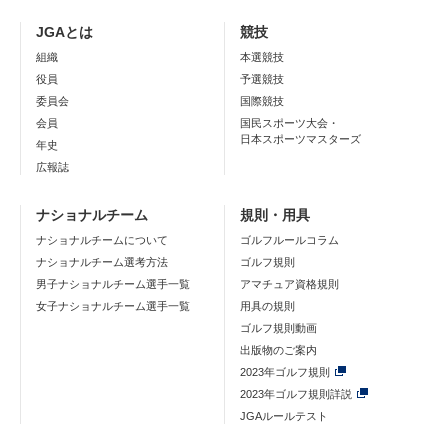
JGAとは
競技
組織
本選競技
役員
予選競技
委員会
国際競技
会員
国民スポーツ大会・
日本スポーツマスターズ
年史
広報誌
ナショナルチーム
規則・用具
ナショナルチームについて
ゴルフルールコラム
ナショナルチーム選考方法
ゴルフ規則
男子ナショナルチーム選手一覧
アマチュア資格規則
女子ナショナルチーム選手一覧
用具の規則
ゴルフ規則動画
出版物のご案内
2023年ゴルフ規則
2023年ゴルフ規則詳説
JGAルールテスト