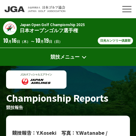
Japan Open Golf Championship 2025
日本オープンゴルフ選手権
10
16
10
19
日光カンツリー倶楽部
月
日（木） 〜
月
日（日）
競技メニュー
Championship Reports
競技報告
競技報告：Y.Koseki 写真：Y.Watanabe /