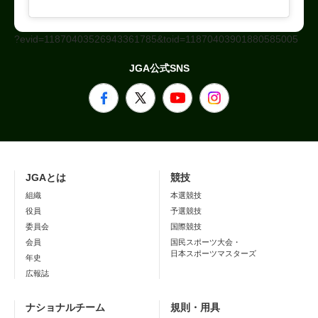
?evid=11870403526943361785&toid=11870403901880585005
JGA公式SNS
JGAとは
競技
組織
本選競技
役員
予選競技
委員会
国際競技
会員
国民スポーツ大会・
日本スポーツマスターズ
年史
広報誌
ナショナルチーム
規則・用具