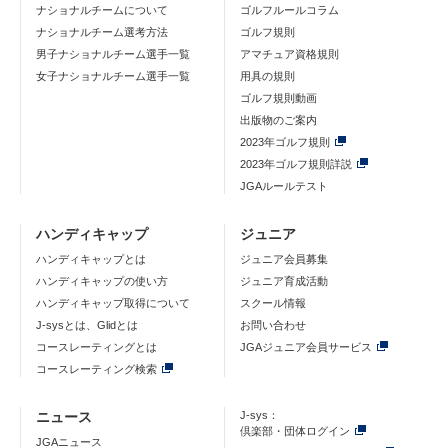
ナショナルチームについて
ゴルフルールコラム
ナショナルチーム選考方法
ゴルフ規則
男子ナショナルチーム選手一覧
アマチュア資格規則
女子ナショナルチーム選手一覧
用具の規則
ゴルフ規則動画
出版物のご案内
2023年ゴルフ規則
2023年ゴルフ規則詳説
JGAルールテスト
ハンディキャップ
ジュニア
ハンディキャップとは
ジュニア会員募集
ハンディキャップの使い方
ジュニア育成活動
ハンディキャップ取得について
スクール情報
J-sysとは、Glidとは
お問い合わせ
コースレーティングとは
JGAジュニア会員サービス
コースレーティング検索
ニュース
J-sys：
倶楽部・団体ログイン
JGAニュース