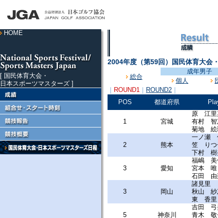
HOME
2004年度（第59回）国民体育大会
成年男子
[ 国民体育大会・
総合
個人
日本スポーツマスターズ ]
｜
ROUND1
｜
ROUND2
｜
POS
都道府県
Pla
原 江里
1
宮城
有村 智
菊地 絵
一ノ瀬 
2
熊本
笠 りつ
下村 樹
福嶋 美
3
愛知
宮本 唯
石田 由
諸見里 
3
岡山
秋山 紗
東 香里
吉田 弓
5
神奈川
青木 敬