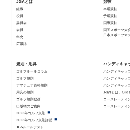
JGAとは
競技
組織
本選競技
役員
予選競技
委員会
国際競技
会員
国民スポーツ大
日本スポーツマ
年史
広報誌
規則・用具
ハンディキャ
ゴルフルールコラム
ハンディキャッ
ゴルフ規則
ハンディキャッ
アマチュア資格規則
ハンディキャッ
用具の規則
J-sysとは、Gli
ゴルフ規則動画
コースレーティ
出版物のご案内
コースレーティ
2023年ゴルフ規則
2023年ゴルフ規則詳説
JGAルールテスト