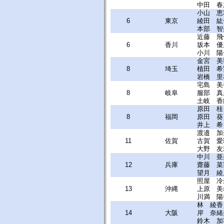
中田 春
小山 恵
6
東京
綾田 紘
本部 智
近藤 飛
6
香川
坂本 優
小川 陽
金宮 美
8
埼玉
植田 希
岩橋 里
宅島 美
8
岐阜
服部 真
土岐 香
原田 桂
8
福岡
原田 葵
井上 希
渡邉 加
11
佐賀
古賀 愛
大野 友
中川 亜
12
兵庫
齋藤 菜
望月 綾
照屋 冷
13
沖縄
上原 美
川満 陽
林 綾香
14
大阪
岸 奈緒
鈴木 加