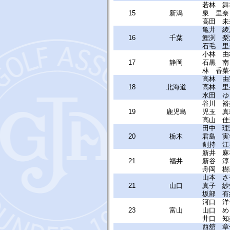
若林 舞
15
新潟
泉 里奈
高田 未
亀井 綾
16
千葉
鯉渕 梨
石毛 里
小林 由
17
静岡
石黒 南
林 香菜
高林 由
18
北海道
高林 里
水田 ゆ
谷川 裕
19
鹿児島
児玉 真
高山 佳
田中 理
20
栃木
君島 実
剣持 江
新井 麻
21
福井
新谷 淳
舟岡 樹
山本 さ
21
山口
真子 紗
坂部 有
河口 洋
23
富山
山口 め
井口 知
西舘 章