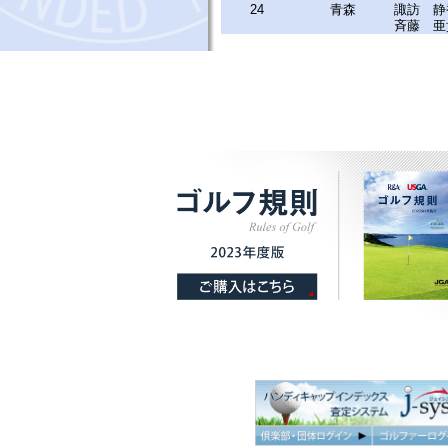
24
青森
諏訪 静
斉藤 亜