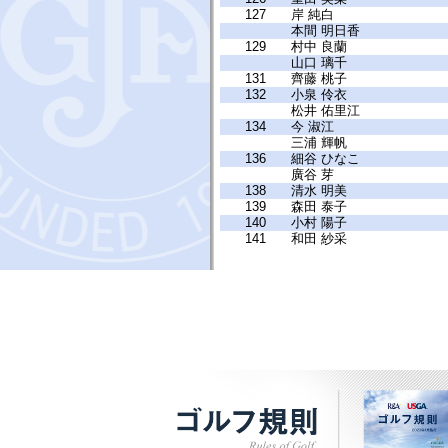
127
岸 純白
本間 明日香
129
村中 良蘭
山口 璃千
131
齊藤 桃子
132
小泉 伶衣
松井 佑里江
134
今 淑江
三浦 輝帆
136
細谷 ひなこ
廣谷 芽
138
清水 明美
139
森田 泰子
140
小村 陽子
141
和田 紗采