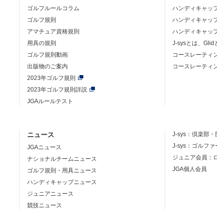
ゴルフルールコラム
ハンディキャッ
ゴルフ規則
ハンディキャッ
アマチュア資格規則
ハンディキャッ
用具の規則
J-sysとは、Gli
ゴルフ規則動画
コースレーティ
出版物のご案内
コースレーティ
2023年ゴルフ規則
2023年ゴルフ規則詳説
JGAルールテスト
ニュース
J-sys：
倶楽部・
J-sys：ゴルフ
JGAニュース
ジュニア会員：
ナショナルチームニュース
JGA個人会員
ゴルフ規則・用具ニュース
ハンディキャップニュース
ジュニアニュース
競技ニュース