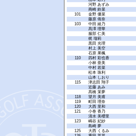
河野 あずみ
商崎 鈴菜
101
金野 優菜
藤原 侑奈
103
中田 綾乃
髙澤 理華
服部 仁美
梶 瑠莉
黒田 光理
村上 美空
石原 果楓
110
四村 彩也香
小林 亜美
中村 若菜
松本 珠利
山本 しおり
115
津志田 翔子
近藤 あみ
髙橋 茉夢
118
望月 美甫
119
町田 理奈
120
大西 里和
121
小巻 香乃
清水 美櫻里
123
嶋谷 妃紗
島崎 夢
125
大西 くるみ
126
重田 英菜