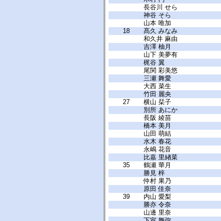
長谷川 せら
神谷 そら
山本 唯加
18
髙久 みなみ
和久井 麻由
吉澤 柚月
山下 美夢有
梶谷 翼
尾関 彩美悠
三瀬 舞愛
大西 菜生
竹田 麗央
27
横山 栞子
別所 あにか
長阪 綾苗
橋本 美月
山田 萌結
水木 春花
永嶋 花音
比嘉 里緖菜
35
鶴瀬 華月
勝見 梓
仲村 果乃
原田 佳奈
39
内山 愛梨
勝亦 令奈
山邊 里奈
下室 舞弥