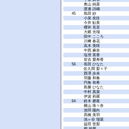
奥山 純菜
渡邊 詩織
45
島田 紗
小泉 友佳
今井 鮎美
櫻井 見音
大郷 光瑠
田中 こころ
川﨑 春花
高木 美咲
中西 麻奈
塩澄 英香
皆吉 愛寿香
56
長田 ひなた
佐久間 梨々子
西澤 歩未
羽藤 和奏
円角 有希
島勝 ひなた
中村 真菜
伊波 莉羅
64
鈴木 磨夜
横山 珠々奈
池羽 陽向
髙橋 美羽
池ヶ谷 瑠菜
益田 世梨
都 玲華