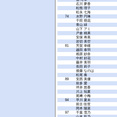
石川 夢香
松熊 理子
松永 七海
74
水野 円琳
千田 萌花
青山 緑
山下 アミ
戸倉 桃果
安保 寿美
岩切 美空
81
芳賀 幸瞳
越田 泰羽
相原 紗奈
中村 好花
藤井 美羽
長田 莉子
後藤 なのは
松尾 奏
89
安西 美優
前多 愛
坪井 悠香
川上 知夏
尾﨑 小梅
94
早川 夏未
前古 佳世
岡本 陽菜
97
千葉 雪乃
山本 彩乃