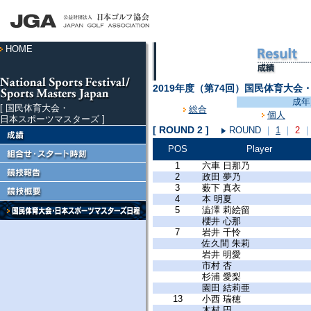
HOME
2019年度（第74回）国民体育大会
成年
[ 国民体育大会・
総合
個人
日本スポーツマスターズ ]
[ ROUND 2 ]
ROUND
｜
1
｜
2
POS
Player
1
六車 日那乃
2
政田 夢乃
3
薮下 真衣
4
本 明夏
5
澁澤 莉絵留
櫻井 心那
7
岩井 千怜
佐久間 朱莉
岩井 明愛
市村 杏
杉浦 愛梨
園田 結莉亜
13
小西 瑞穂
木村 円