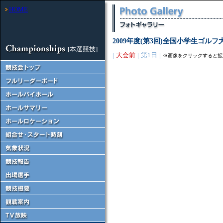
HOME
2009年度(第3回)全国小学生ゴルフ
[本選競技]
|
大会前
|
第1日
|
※画像をクリックすると拡