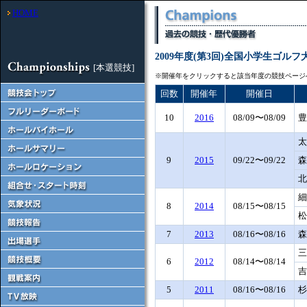
HOME
2009年度(第3回)全国小学生ゴルフ
[本選競技]
※開催年をクリックすると該当年度の競技ページ
回数
開催年
開催日
10
2016
08/09〜08/09
豊
太
9
2015
09/22〜09/22
森
北
細
8
2014
08/15〜08/15
松
7
2013
08/16〜08/16
森
三
6
2012
08/14〜08/14
吉
5
2011
08/16〜08/16
杉