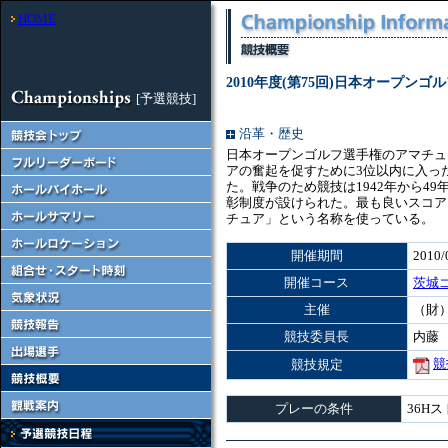
HOME
2010年度(第75回)日本オープン
[予選競技]
沿革・歴史
日本オープンゴルフ選手権のアマチュ
アの奮起を促すために3位以内に入っ
た。戦争のため競技は1942年から4
彰制度が設けられた。最も良いスコア
チュア」という名称を使っている。
開催期間
2010/
開催コース
茨城
主催
（財
競技委員長
内藤
競
競技規定
プレーの条件
36H