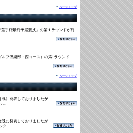
ページトップ
フ選手権最終予選競技」の第１ラウンドが終
城ゴルフ倶楽部・西コース）の第1ラウンド
ページトップ
ては既に発表しておりましたが、
..
ては既に発表しておりましたが、
...