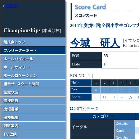
HOME
2014年度(第8回)全国小学生ゴルフ
[本選競技]
今城 研人
[イマシ
Kento Im
POS
55
Hole
F
ROUND｜1｜
Hole
1
2
3
4
5
Par
5
4
3
4
4
Score
□
□
□
-
△
部門別データ
カテゴリー
Results
イーグル
Rank
Results