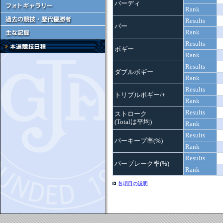
バーディ
Rank
Results
パー
Rank
Results
ボギー
Rank
Results
ダブルボギー
Rank
Results
トリプルボギー/+
Rank
Results
ストローク
(Totalは平均)
Rank
Results
パーキープ率(%)
Rank
Results
パーブレーク率(%)
Rank
各項目の説明