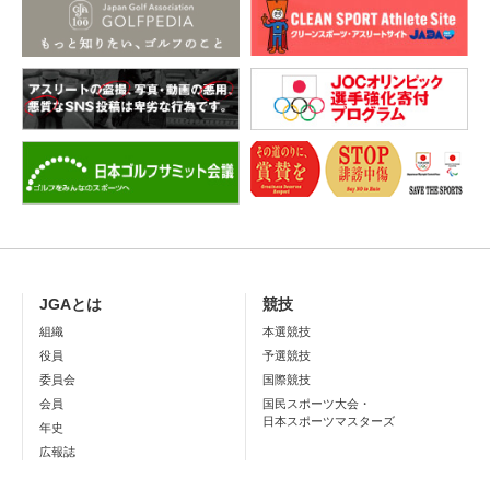
JGAとは
競技
組織
本選競技
役員
予選競技
委員会
国際競技
会員
国民スポーツ大会・
日本スポーツマスターズ
年史
広報誌