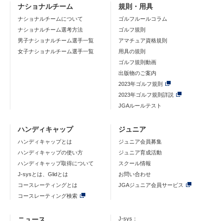
ナショナルチーム
規則・用具
ナショナルチームについて
ゴルフルールコラム
ナショナルチーム選考方法
ゴルフ規則
男子ナショナルチーム選手一覧
アマチュア資格規則
女子ナショナルチーム選手一覧
用具の規則
ゴルフ規則動画
出版物のご案内
2023年ゴルフ規則
2023年ゴルフ規則詳説
JGAルールテスト
ハンディキャップ
ジュニア
ハンディキャップとは
ジュニア会員募集
ハンディキャップの使い方
ジュニア育成活動
ハンディキャップ取得について
スクール情報
J-sysとは、Glidとは
お問い合わせ
コースレーティングとは
JGAジュニア会員サービス
コースレーティング検索
ニュース
J-sys：