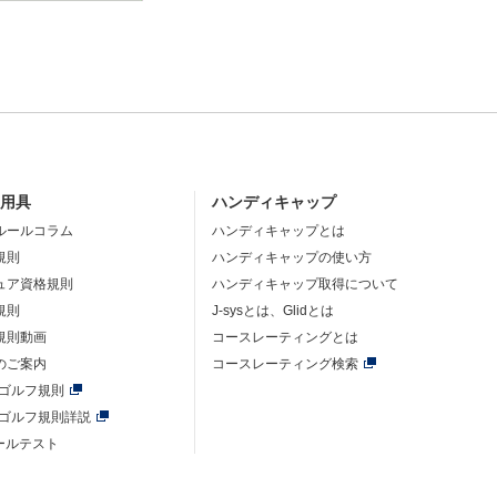
・用具
ハンディキャップ
ルールコラム
ハンディキャップとは
規則
ハンディキャップの使い方
ュア資格規則
ハンディキャップ取得について
規則
J-sysとは、Glidとは
規則動画
コースレーティングとは
のご案内
コースレーティング検索
年ゴルフ規則
年ゴルフ規則詳説
ルールテスト