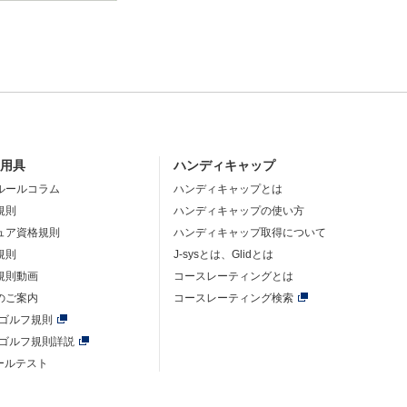
・用具
ハンディキャップ
ルールコラム
ハンディキャップとは
規則
ハンディキャップの使い方
ュア資格規則
ハンディキャップ取得について
規則
J-sysとは、Glidとは
規則動画
コースレーティングとは
のご案内
コースレーティング検索
年ゴルフ規則
年ゴルフ規則詳説
ルールテスト