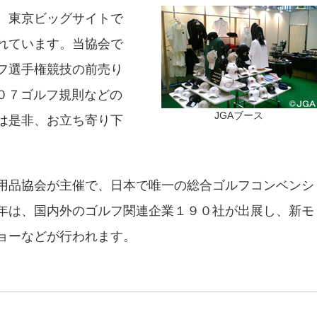
、東京ビッグサイトで
れています。当協会で
フ選手権競技の前売り
０７ゴルフ規則などの
JGAブース
は是非、お立ち寄り下
用品協会が主催で、日本で唯一の総合ゴルフコンベンシ
年は、国内外のゴルフ関連企業１９０社が出展し、新モ
ョーなどが行われます。