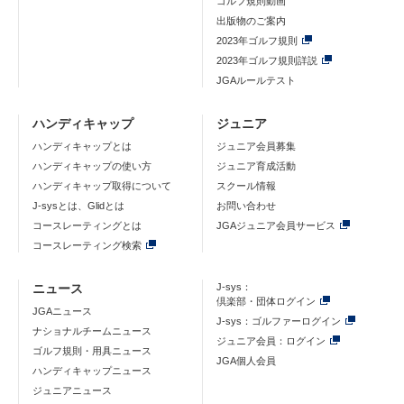
ゴルフ規則動画
出版物のご案内
2023年ゴルフ規則
2023年ゴルフ規則詳説
JGAルールテスト
ハンディキャップ
ジュニア
ハンディキャップとは
ジュニア会員募集
ハンディキャップの使い方
ジュニア育成活動
ハンディキャップ取得について
スクール情報
J-sysとは、Glidとは
お問い合わせ
コースレーティングとは
JGAジュニア会員サービス
コースレーティング検索
ニュース
J-sys：
倶楽部・団体ログイン
JGAニュース
J-sys：ゴルファーログイン
ナショナルチームニュース
ジュニア会員：ログイン
ゴルフ規則・用具ニュース
JGA個人会員
ハンディキャップニュース
ジュニアニュース