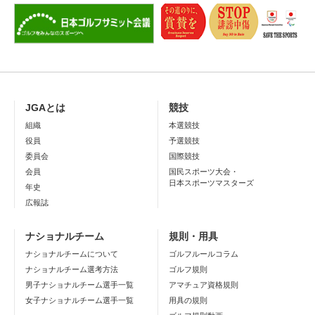
JGAとは
競技
組織
本選競技
役員
予選競技
委員会
国際競技
会員
国民スポーツ大会・
日本スポーツマスターズ
年史
広報誌
ナショナルチーム
規則・用具
ナショナルチームについて
ゴルフルールコラム
ナショナルチーム選考方法
ゴルフ規則
男子ナショナルチーム選手一覧
アマチュア資格規則
女子ナショナルチーム選手一覧
用具の規則