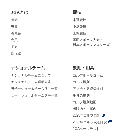
JGAとは
競技
組織
本選競技
役員
予選競技
委員会
国際競技
会員
国民スポーツ大会・
日本スポーツマスターズ
年史
広報誌
ナショナルチーム
規則・用具
ナショナルチームについて
ゴルフルールコラム
ナショナルチーム選考方法
ゴルフ規則
男子ナショナルチーム選手一覧
アマチュア資格規則
女子ナショナルチーム選手一覧
用具の規則
ゴルフ規則動画
出版物のご案内
2023年ゴルフ規則
2023年ゴルフ規則詳説
JGAルールテスト