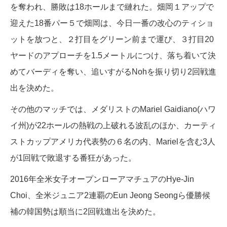
を奪われ、勝敗は18ホールまで縺れた。畑岡１アップで
迎えた18番パー５で畑岡は、今日一番の改心のティショ
ットを放つと、２打目をグリーン前まで運び、３打目20
ヤードのアプローチを1.5メートルにつけ、落ち着いて決
めてバーディを奪い、追いすがるNohを振り切り2回戦進
出を決めた。
その他のマッチでは、メダリストのMariel Gaidiano(ハワ
イ州)が22ホールの熱戦の上破れる波乱のほか、カーティ
ストカップアメリカ代表勢の６名の内、Marielを含む3人
が1回戦で敗退する番狂があった。
2016年全米女子オープンローアマチュアのHye-Jin
Choi、全米ジュニア2連覇のEun Jeong Seongら優勝候
補の韓国勢は順当に2回戦進出を決めた。