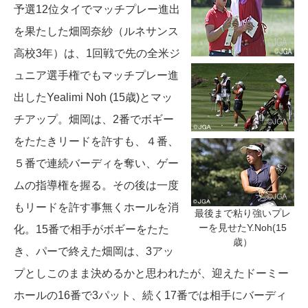
予選12位タイでマッチプレー進出
を果たした畑岡奈紗（ルネサンス
高校3年）は、1回戦で先の全米ジ
ュニア選手権でもマッチプレー進
出したYealimi Noh (15歳)とマッ
チアップ。畑岡は、2番でボギー
をたたきリードを許すも、４番、
５番で連続バーディを奪い、ゲー
ムの指導権を握る。その後は一度
もリードを許す事無くホールを消
最後まで粘り強いプレ
ーを見せたY.Noh(15
化。15番で相手がボギーをたた
歳）
き、パーで終えた畑岡は、3アッ
プとしこのまま決めるかと思われたが、迎えたドーミー
ホールの16番で3パット、続く17番では相手にバーディ