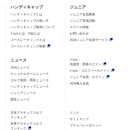
ハンディキャップ
ジュニア
ハンディキャップとは
ジュニア会員募集
ハンディキャップの使い方
ジュニア育成活動
ハンディキャップ取得について
スクール情報
J-sysとは、Glidとは
お問い合わせ
コースレーティングとは
JGAジュニア会員サービス
コースレーティング検索
ニュース
J-sys：
倶楽部・団体ログイン
JGAニュース
J-sys：ゴルファーログイン
ナショナルチームニュース
ジュニア会員：ログイン
ゴルフ規則・用具ニュース
JGA個人会員
ハンディキャップニュース
ジュニアニュース
競技ニュース
日本アマチュアゴルフ
リンク
ランキング
サイトマップ
世界アマチュアゴルフ
プライバシーポリシー
ランキング