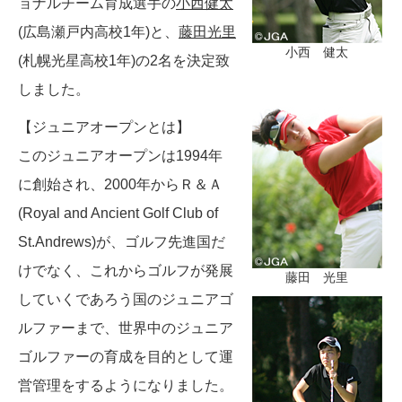
ョナルチーム育成選手の
小西健太
(広島瀬戸内高校1年)と、
藤田光里
小西 健太
(札幌光星高校1年)の2名を決定致
しました。
【ジュニアオープンとは】
このジュニアオープンは1994年
に創始され、2000年からＲ＆Ａ
(Royal and Ancient Golf Club of
St.Andrews)が、ゴルフ先進国だ
けでなく、これからゴルフが発展
藤田 光里
していくであろう国のジュニアゴ
ルファーまで、世界中のジュニア
ゴルファーの育成を目的として運
営管理をするようになりました。