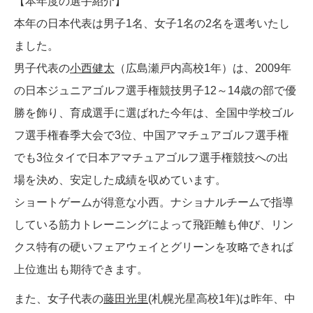
【本年度の選手紹介】
本年の日本代表は男子1名、女子1名の2名を選考いたし
ました。
男子代表の
小西健太
（広島瀬戸内高校1年）は、2009年
の日本ジュニアゴルフ選手権競技男子12～14歳の部で優
勝を飾り、育成選手に選ばれた今年は、全国中学校ゴル
フ選手権春季大会で3位、中国アマチュアゴルフ選手権
でも3位タイで日本アマチュアゴルフ選手権競技への出
場を決め、安定した成績を収めています。
ショートゲームが得意な小西。ナショナルチームで指導
している筋力トレーニングによって飛距離も伸び、リン
クス特有の硬いフェアウェイとグリーンを攻略できれば
上位進出も期待できます。
また、女子代表の
藤田光里
(札幌光星高校1年)は昨年、中