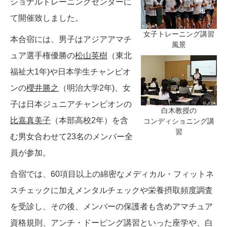
ショナルトレーニングセンターに
て開催致しました。
女子トレーニング講習
本合宿には、男子はアジアアマチ
風景
ュア選手権優勝の
松山英樹
（東北
福祉大1年)や日本学生チャンピオ
ンの
櫻井勝之
（明治大学2年)、女
子は日本ジュニアチャンピオンの
白木教授の
比嘉真美子
（本部高校2年）を含
コンディショニング講
習
む男女合わせて23名のメンバー全
員が参加。
合宿では、60項目以上の綿密なメディカル・フィットネ
スチェックに加えメンタルチェックや栄養摂取頻度調査
を受診し、その後、メンバーの保護者も含めアマチュア
資格規則、アンチ・ドーピング講習といった座学や、白