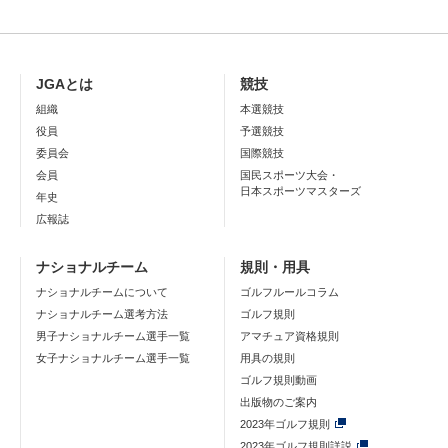
JGAとは
競技
組織
本選競技
役員
予選競技
委員会
国際競技
会員
国民スポーツ大会・
日本スポーツマスターズ
年史
広報誌
ナショナルチーム
規則・用具
ナショナルチームについて
ゴルフルールコラム
ナショナルチーム選考方法
ゴルフ規則
男子ナショナルチーム選手一覧
アマチュア資格規則
女子ナショナルチーム選手一覧
用具の規則
ゴルフ規則動画
出版物のご案内
2023年ゴルフ規則
2023年ゴルフ規則詳説