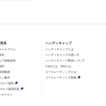
・用具
ハンディキャップ
ルールコラム
ハンディキャップとは
規則
ハンディキャップの使い方
ュア資格規則
ハンディキャップ取得について
規則
J-sysとは、Glidとは
規則動画
コースレーティングとは
のご案内
コースレーティング検索
年ゴルフ規則
年ゴルフ規則詳説
ルールテスト