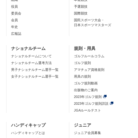
役員
予選競技
委員会
国際競技
会員
国民スポーツ大会・
日本スポーツマスターズ
年史
広報誌
ナショナルチーム
規則・用具
ナショナルチームについて
ゴルフルールコラム
ナショナルチーム選考方法
ゴルフ規則
男子ナショナルチーム選手一覧
アマチュア資格規則
女子ナショナルチーム選手一覧
用具の規則
ゴルフ規則動画
出版物のご案内
2023年ゴルフ規則
2023年ゴルフ規則詳説
JGAルールテスト
ハンディキャップ
ジュニア
ハンディキャップとは
ジュニア会員募集