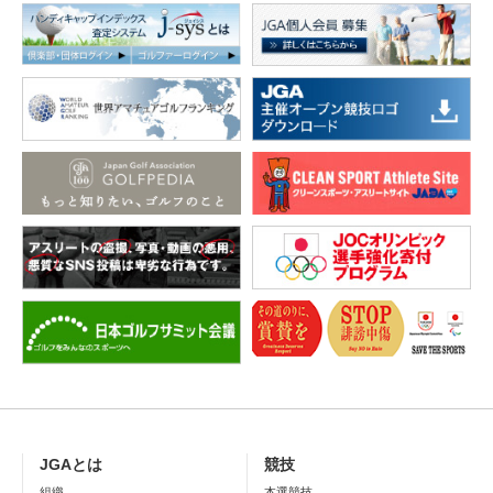
JGAとは
競技
組織
本選競技