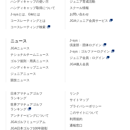
ハンディキャップの使い方
ジュニア育成活動
ハンディキャップ取得について
スクール情報
J-sysとは、Glidとは
お問い合わせ
コースレーティングとは
JGAジュニア会員サービス
コースレーティング検索
ニュース
J-sys：
倶楽部・団体ログイン
JGAニュース
J-sys：ゴルファーログイン
ナショナルチームニュース
ジュニア会員：ログイン
ゴルフ規則・用具ニュース
JGA個人会員
ハンディキャップニュース
ジュニアニュース
競技ニュース
日本アマチュアゴルフ
リンク
ランキング
サイトマップ
世界アマチュアゴルフ
プライバシーポリシー
ランキング
このサイトについて
アンチドーピングについて
利用規約
JGAゴルフミュージアム
通報窓口
JGA日本ゴルフ100年顕彰