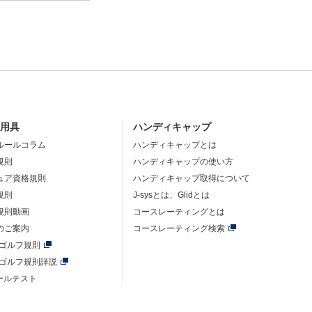
・用具
ハンディキャップ
ルールコラム
ハンディキャップとは
規則
ハンディキャップの使い方
ュア資格規則
ハンディキャップ取得について
規則
J-sysとは、Glidとは
規則動画
コースレーティングとは
のご案内
コースレーティング検索
年ゴルフ規則
年ゴルフ規則詳説
ルールテスト