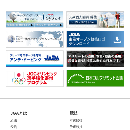
JGAとは
競技
組織
本選競技
役員
予選競技