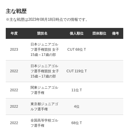
主な戦歴
※主な戦歴は2023年08月18日時点での情報です。
年度
競技名
個人順位
団体順位
備考
日本ジュニアゴル
2023
フ選手権競技 女子
CUT 68位 T
15歳～17歳の部
日本ジュニアゴル
2022
フ選手権競技 女子
CUT 119位 T
15歳～17歳の部
関東ジュニアゴル
2022
11位 T
フ選手権
東京都ジュニアゴ
2022
4位
ルフ選手権
全国高等学校ゴル
2022
68位 T
フ選手権