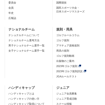
委員会
国際競技
会員
国民スポーツ大会・
日本スポーツマスターズ
年史
広報誌
ナショナルチーム
規則・用具
ナショナルチームについて
ゴルフルールコラム
ナショナルチーム選考方法
ゴルフ規則
男子ナショナルチーム選手一覧
アマチュア資格規則
女子ナショナルチーム選手一覧
用具の規則
ゴルフ規則動画
出版物のご案内
2023年ゴルフ規則
2023年ゴルフ規則詳説
JGAルールテスト
ハンディキャップ
ジュニア
ハンディキャップとは
ジュニア会員募集
ハンディキャップの使い方
ジュニア育成活動
ハンディキャップ取得について
スクール情報