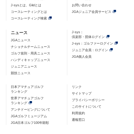
J-sysとは、Glidとは
お問い合わせ
コースレーティングとは
JGAジュニア会員サービス
コースレーティング検索
ニュース
J-sys：
倶楽部・団体ログイン
JGAニュース
J-sys：ゴルファーログイン
ナショナルチームニュース
ジュニア会員：ログイン
ゴルフ規則・用具ニュース
JGA個人会員
ハンディキャップニュース
ジュニアニュース
競技ニュース
日本アマチュアゴルフ
リンク
ランキング
サイトマップ
世界アマチュアゴルフ
プライバシーポリシー
ランキング
このサイトについて
アンチドーピングについて
利用規約
JGAゴルフミュージアム
通報窓口
JGA日本ゴルフ100年顕彰