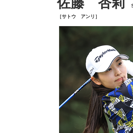
佐藤 杏莉
［サトウ アンリ］