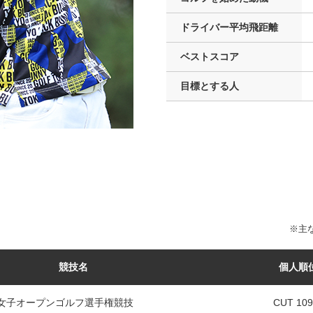
ドライバー
平均飛距離
ベストスコア
目標とする人
※主な
競技名
個人順
本女子オープンゴルフ選手権競技
CUT 10