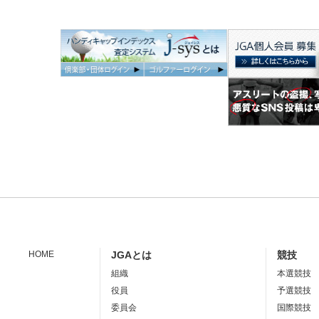
HOME
JGAとは
競技
組織
本選競技
役員
予選競技
委員会
国際競技