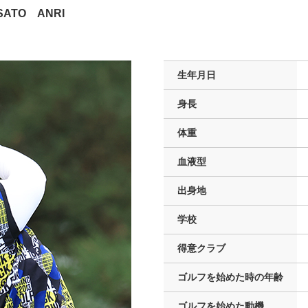
SATO ANRI
生年月日
身長
体重
血液型
出身地
学校
得意クラブ
ゴルフを
始めた時の年齢
ゴルフを
始めた動機