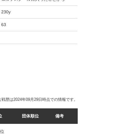
230y
63
戦歴は2024年09月29日時点での情報です。
位
団体順位
備考
9位