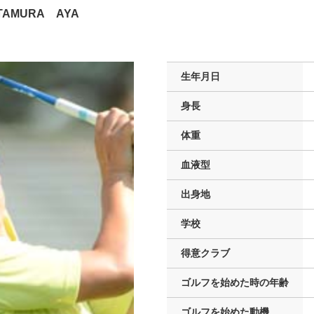
TAMURA AYA
生年月日
身長
体重
血液型
出身地
学校
得意クラブ
ゴルフを
始めた時の年齢
ゴルフを
始めた動機