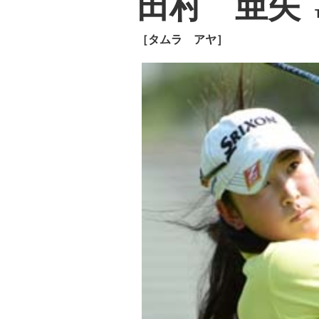
田村 亜矢
［タムラ アヤ］