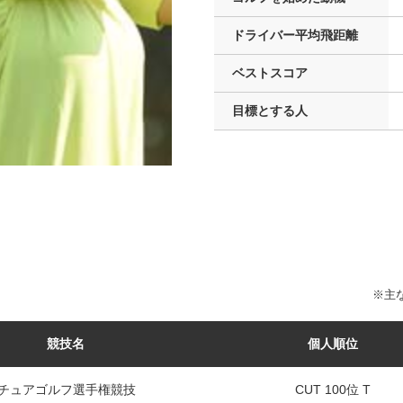
ドライバー
平均飛距離
ベストスコア
目標とする人
※主な
競技名
個人順位
チュアゴルフ選手権競技
CUT 100位 T