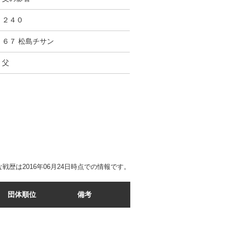
２４０
６７ 松島チサン
父
戦歴は2016年06月24日時点での情報です。
団体順位
備考