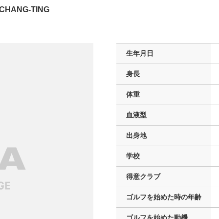
CHANG-TING
生年月日
身長
体重
血液型
出身地
学校
得意クラブ
ゴルフを
始めた時の年齢
ゴルフを
始めた動機