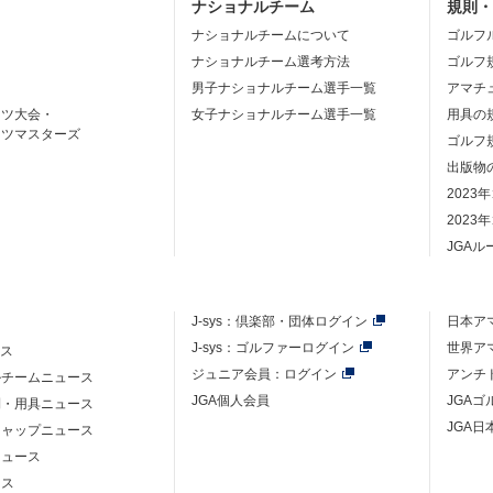
ナショナルチーム
規則
ナショナルチームについて
ゴルフ
ナショナルチーム選考方法
ゴルフ
男子ナショナルチーム選手一覧
アマチ
ーツ大会・
女子ナショナルチーム選手一覧
用具の
ーツマスターズ
ゴルフ
出版物
2023
2023
JGA
J-sys：
倶楽部・団体ログイン
日本ア
J-sys：ゴルファーログイン
世界ア
ース
ジュニア会員：ログイン
アンチ
ルチームニュース
JGA個人会員
JGA
則・用具ニュース
JGA日
キャップニュース
ニュース
ース