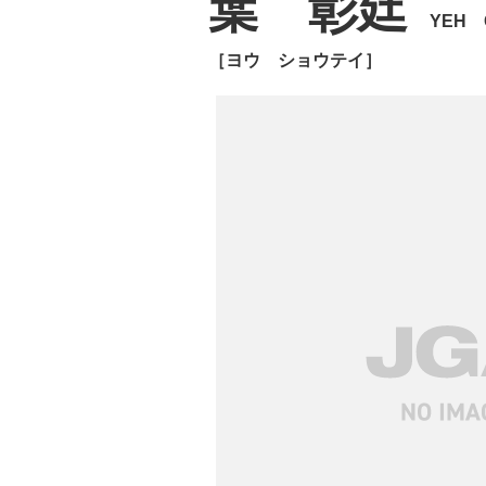
葉 彰廷
YEH 
［ヨウ ショウテイ］