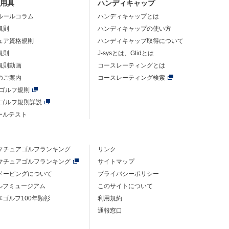
・用具
ハンディキャップ
ルールコラム
ハンディキャップとは
規則
ハンディキャップの使い方
ュア資格規則
ハンディキャップ取得について
規則
J-sysとは、Glidとは
規則動画
コースレーティングとは
のご案内
コースレーティング検索
年ゴルフ規則
年ゴルフ規則詳説
ルールテスト
マチュアゴルフ
ランキング
リンク
マチュアゴルフ
ランキング
サイトマップ
ドーピングについて
プライバシーポリシー
ゴルフミュージアム
このサイトについて
本ゴルフ100年顕彰
利用規約
通報窓口