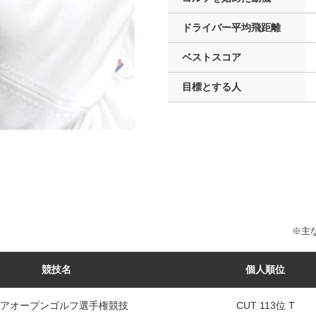
ドライバー
平均飛距離
ベストスコア
目標とする人
※主な
競技名
個人順位
アオープンゴルフ選手権競技
CUT 113位 T