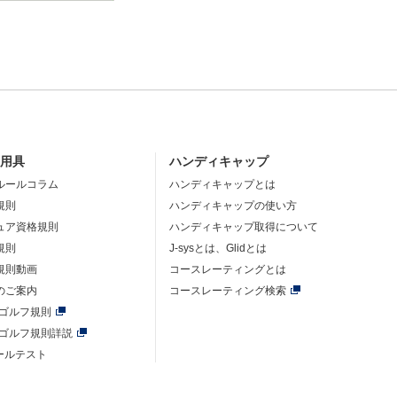
・用具
ハンディキャップ
ルールコラム
ハンディキャップとは
規則
ハンディキャップの使い方
ュア資格規則
ハンディキャップ取得について
規則
J-sysとは、Glidとは
規則動画
コースレーティングとは
のご案内
コースレーティング検索
年ゴルフ規則
年ゴルフ規則詳説
ルールテスト