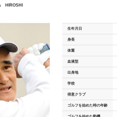
A HIROSHI
生年月日
身長
体重
血液型
出身地
学校
得意クラブ
ゴルフを
始めた時の年齢
ゴルフを
始めた動機