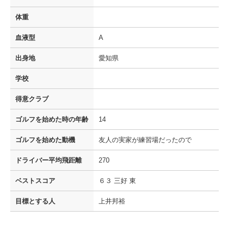
体重
血液型
A
出身地
愛知県
学校
得意クラブ
ゴルフを
始めた時の年齢
14
ゴルフを
始めた動機
友人の実家が練習場だったので
ドライバー
平均飛距離
270
ベストスコア
６３ 三好 東
目標とする人
上井邦裕