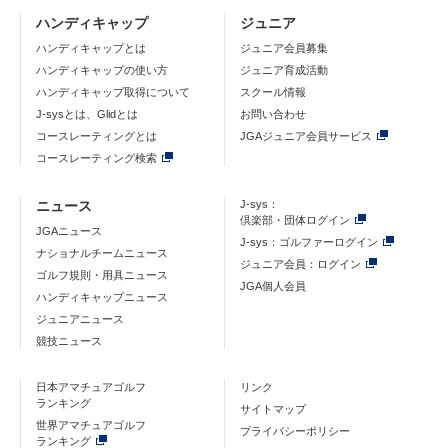
ハンディキャップ
ジュニア
ハンディキャップとは
ジュニア会員募集
ハンディキャップの使い方
ジュニア育成活動
ハンディキャップ取得について
スクール情報
J-sysとは、Glidとは
お問い合わせ
コースレーティングとは
JGAジュニア会員サービス
コースレーティング検索
ニュース
J-sys：
倶楽部・団体ログイン
JGAニュース
J-sys：ゴルファーログイン
ナショナルチームニュース
ジュニア会員：ログイン
ゴルフ規則・用具ニュース
JGA個人会員
ハンディキャップニュース
ジュニアニュース
競技ニュース
日本アマチュアゴルフ
リンク
ランキング
サイトマップ
世界アマチュアゴルフ
プライバシーポリシー
ランキング