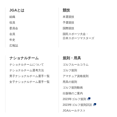
JGAとは
競技
組織
本選競技
役員
予選競技
委員会
国際競技
会員
国民スポーツ大会・
日本スポーツマスターズ
年史
広報誌
ナショナルチーム
規則・用具
ナショナルチームについて
ゴルフルールコラム
ナショナルチーム選考方法
ゴルフ規則
男子ナショナルチーム選手一覧
アマチュア資格規則
女子ナショナルチーム選手一覧
用具の規則
ゴルフ規則動画
出版物のご案内
2023年ゴルフ規則
2023年ゴルフ規則詳説
JGAルールテスト