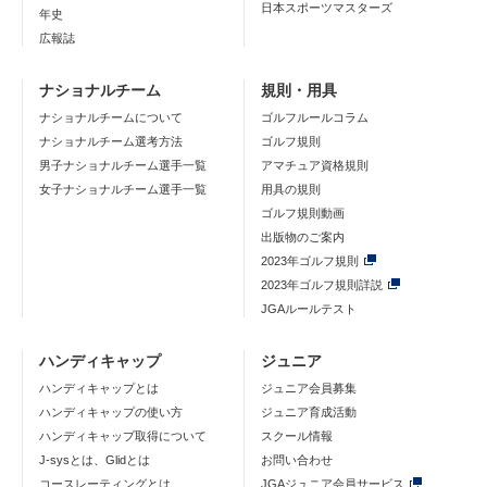
日本スポーツマスターズ
年史
広報誌
ナショナルチーム
規則・用具
ナショナルチームについて
ゴルフルールコラム
ナショナルチーム選考方法
ゴルフ規則
男子ナショナルチーム選手一覧
アマチュア資格規則
女子ナショナルチーム選手一覧
用具の規則
ゴルフ規則動画
出版物のご案内
2023年ゴルフ規則
2023年ゴルフ規則詳説
JGAルールテスト
ハンディキャップ
ジュニア
ハンディキャップとは
ジュニア会員募集
ハンディキャップの使い方
ジュニア育成活動
ハンディキャップ取得について
スクール情報
J-sysとは、Glidとは
お問い合わせ
コースレーティングとは
JGAジュニア会員サービス