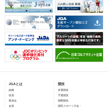
JGAとは
競技
組織
本選競技
役員
予選競技
委員会
国際競技
会員
国民スポーツ大会・