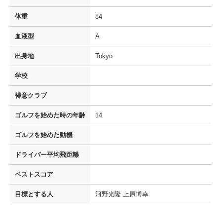
体重
84
血液型
A
出身地
Tokyo
学校
得意クラブ
ゴルフを
始めた時の年齢
14
ゴルフを
始めた動機
ドライバー
平均飛距離
ベストスコア
目標とする人
河野光隆 上原博幸