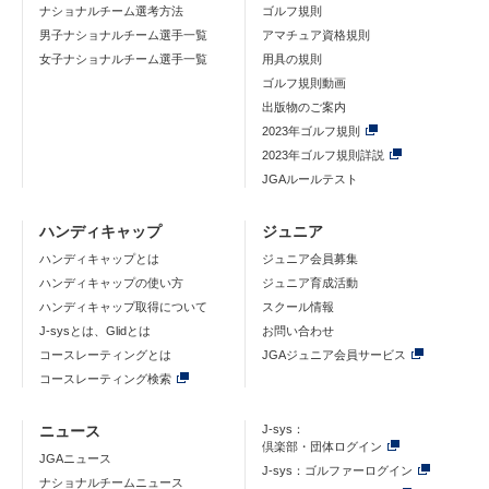
ナショナルチーム選考方法
ゴルフ規則
男子ナショナルチーム選手一覧
アマチュア資格規則
女子ナショナルチーム選手一覧
用具の規則
ゴルフ規則動画
出版物のご案内
2023年ゴルフ規則
2023年ゴルフ規則詳説
JGAルールテスト
ハンディキャップ
ジュニア
ハンディキャップとは
ジュニア会員募集
ハンディキャップの使い方
ジュニア育成活動
ハンディキャップ取得について
スクール情報
J-sysとは、Glidとは
お問い合わせ
コースレーティングとは
JGAジュニア会員サービス
コースレーティング検索
ニュース
J-sys：
倶楽部・団体ログイン
JGAニュース
J-sys：ゴルファーログイン
ナショナルチームニュース