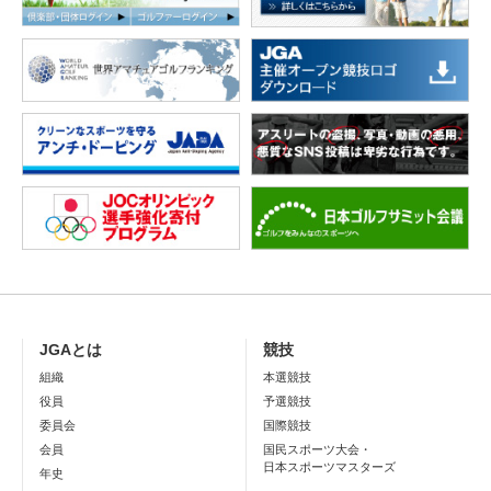
JGAとは
競技
組織
本選競技
役員
予選競技
委員会
国際競技
会員
国民スポーツ大会・
日本スポーツマスターズ
年史