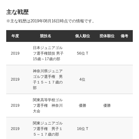
主な戦歴
※主な戦歴は2019年08月16日時点での情報です。
年度
競技名
個人順位
団体順位
備考
日本ジュニアゴル
2019
フ選手権競技 男子
56位 T
15歳～17歳の部
神奈川県ジュニア
ゴルフ選手権 男
2019
4位
子１５～１７歳の
部
関東高等学校ゴル
2019
フ選手権 神奈川
優勝
優勝
大会
関東ジュニアゴル
2019
フ選手権 男子１
16位 T
５～１７歳の部