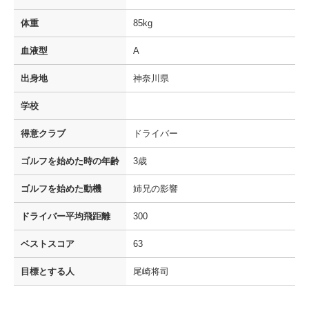
体重
85kg
血液型
A
出身地
神奈川県
学校
得意クラブ
ドライバー
ゴルフを
始めた時の年齢
3歳
ゴルフを
始めた動機
姉兄の影響
ドライバー
平均飛距離
300
ベストスコア
63
目標とする人
尾崎将司