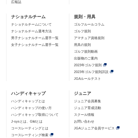
広報誌
ナショナルチーム
規則・用具
ナショナルチームについて
ゴルフルールコラム
ナショナルチーム選考方法
ゴルフ規則
男子ナショナルチーム選手一覧
アマチュア資格規則
女子ナショナルチーム選手一覧
用具の規則
ゴルフ規則動画
出版物のご案内
2023年ゴルフ規則
2023年ゴルフ規則詳説
JGAルールテスト
ハンディキャップ
ジュニア
ハンディキャップとは
ジュニア会員募集
ハンディキャップの使い方
ジュニア育成活動
ハンディキャップ取得について
スクール情報
J-sysとは、Glidとは
お問い合わせ
コースレーティングとは
JGAジュニア会員サービス
コースレーティング検索