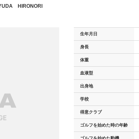
YUDA HIRONORI
生年月日
身長
体重
血液型
出身地
学校
得意クラブ
ゴルフを
始めた時の年齢
ゴルフを
始めた動機