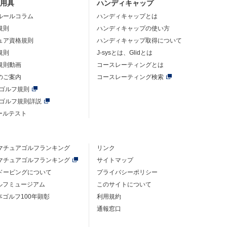
・用具
ハンディキャップ
ルールコラム
ハンディキャップとは
規則
ハンディキャップの使い方
ュア資格規則
ハンディキャップ取得について
規則
J-sysとは、Glidとは
規則動画
コースレーティングとは
のご案内
コースレーティング検索
年ゴルフ規則
年ゴルフ規則詳説
ルールテスト
マチュアゴルフ
ランキング
リンク
マチュアゴルフ
ランキング
サイトマップ
ドーピングについて
プライバシーポリシー
ゴルフミュージアム
このサイトについて
本ゴルフ100年顕彰
利用規約
通報窓口