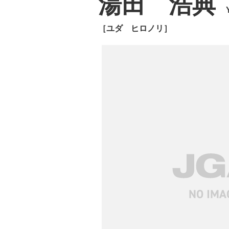
湯田 浩典
［ユダ ヒロノリ］