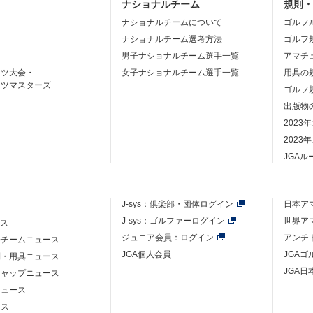
ナショナルチーム
規則
ナショナルチームについて
ゴルフ
ナショナルチーム選考方法
ゴルフ
男子ナショナルチーム選手一覧
アマチ
ーツ大会・
女子ナショナルチーム選手一覧
用具の
ーツマスターズ
ゴルフ
出版物
2023
2023
JGA
J-sys：
倶楽部・団体ログイン
日本ア
J-sys：ゴルファーログイン
世界ア
ース
ジュニア会員：ログイン
アンチ
ルチームニュース
JGA個人会員
JGA
則・用具ニュース
JGA日
キャップニュース
ニュース
ース