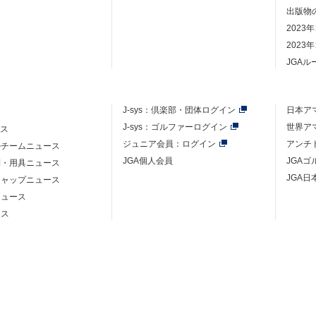
出版物
2023
2023
JGA
J-sys：
倶楽部・団体ログイン
日本ア
J-sys：ゴルファーログイン
世界ア
ース
ジュニア会員：ログイン
アンチ
ルチームニュース
JGA個人会員
JGA
則・用具ニュース
JGA日
キャップニュース
ニュース
ース