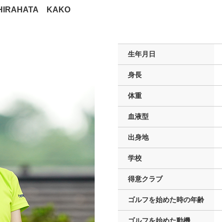
HIRAHATA KAKO
生年月日
身長
体重
血液型
出身地
学校
得意クラブ
ゴルフを
始めた時の年齢
ゴルフを
始めた動機