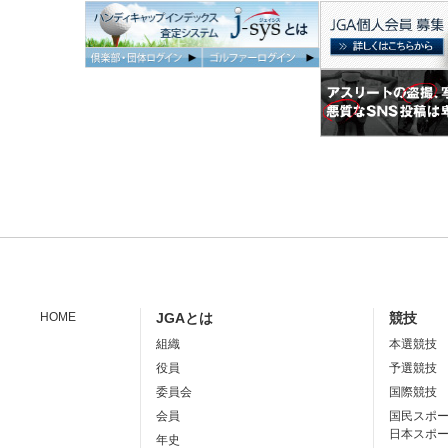
HOME
JGAとは
競技
組織
本選競技
役員
予選競技
委員会
国際競技
会員
国民スポ
日本スポ
年史