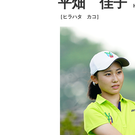
平畑 佳子
［ヒラハタ カコ］