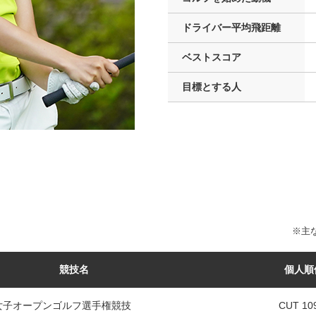
ドライバー
平均飛距離
ベストスコア
目標とする人
※主な
競技名
個人順
本女子オープンゴルフ選手権競技
CUT 1