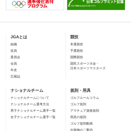
JGAとは
競技
組織
本選競技
役員
予選競技
委員会
国際競技
会員
国民スポーツ大会・
日本スポーツマスターズ
年史
広報誌
ナショナルチーム
規則・用具
ナショナルチームについて
ゴルフルールコラム
ナショナルチーム選考方法
ゴルフ規則
男子ナショナルチーム選手一覧
アマチュア資格規則
女子ナショナルチーム選手一覧
用具の規則
ゴルフ規則動画
出版物のご案内