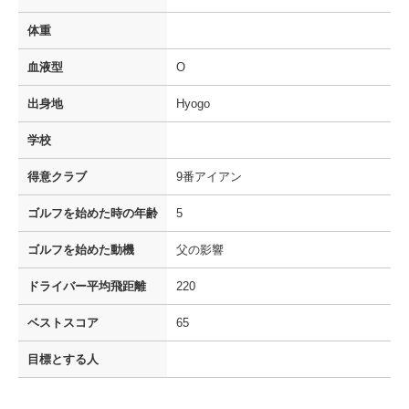
体重
血液型
O
出身地
Hyogo
学校
得意クラブ
9番アイアン
ゴルフを
始めた時の年齢
5
ゴルフを
始めた動機
父の影響
ドライバー
平均飛距離
220
ベストスコア
65
目標とする人