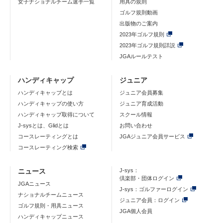
女子ナショナルチーム選手一覧
用具の規則
ゴルフ規則動画
出版物のご案内
2023年ゴルフ規則
2023年ゴルフ規則詳説
JGAルールテスト
ハンディキャップ
ジュニア
ハンディキャップとは
ジュニア会員募集
ハンディキャップの使い方
ジュニア育成活動
ハンディキャップ取得について
スクール情報
J-sysとは、Glidとは
お問い合わせ
コースレーティングとは
JGAジュニア会員サービス
コースレーティング検索
ニュース
J-sys：
倶楽部・団体ログイン
JGAニュース
J-sys：ゴルファーログイン
ナショナルチームニュース
ジュニア会員：ログイン
ゴルフ規則・用具ニュース
JGA個人会員
ハンディキャップニュース