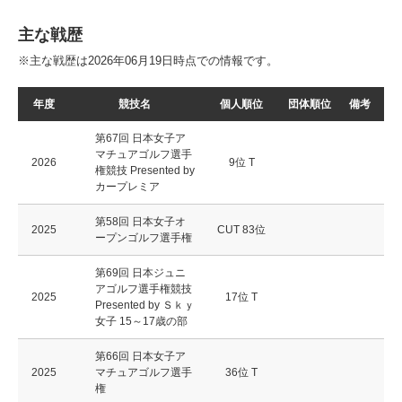
主な戦歴
※主な戦歴は2026年06月19日時点での情報です。
年度
競技名
個人順位
団体順位
備考
第67回 日本女子ア
マチュアゴルフ選手
2026
9位 T
権競技 Presented by
カープレミア
第58回 日本女子オ
2025
CUT 83位
ープンゴルフ選手権
第69回 日本ジュニ
アゴルフ選手権競技
2025
17位 T
Presented by Ｓｋｙ
女子 15～17歳の部
第66回 日本女子ア
2025
マチュアゴルフ選手
36位 T
権