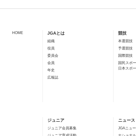
HOME
JGAとは
競技
組織
本選競技
役員
予選競技
委員会
国際競技
会員
国民スポ
日本スポ
年史
広報誌
ジュニア
ニュース
ジュニア会員募集
JGAニュ
ジュニア育成活動
ナショナ