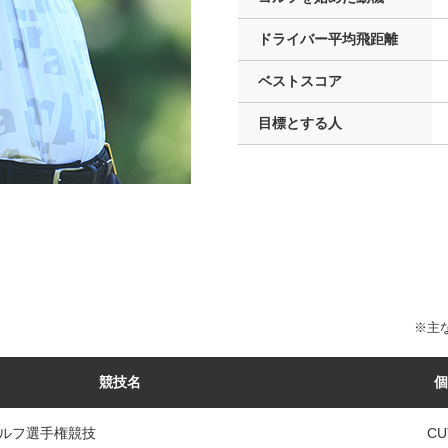
ドライバー
平均飛距離
ベストスコア
目標とする人
※主な
競技名
個
ルフ選手権競技
CU