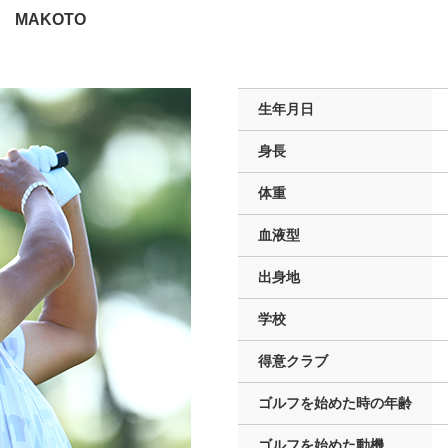
E MAKOTO
生年月日
身長
体重
血液型
出身地
学校
得意クラブ
ゴルフを
始めた時の年齢
ゴルフを
始めた動機