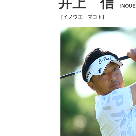
井上 信
INOU
［イノウエ マコト］