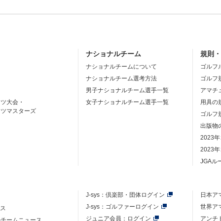
ナショナルチーム
規則
ナショナルチームについて
ゴルフ
ナショナルチーム選考方法
ゴルフ
男子ナショナルチーム選手一覧
アマチ
ーツ大会・
女子ナショナルチーム選手一覧
用具の
ーツマスターズ
ゴルフ
出版物
2023
2023
JGA
J-sys：
倶楽部・団体ログイン
日本ア
J-sys：ゴルファーログイン
世界ア
ース
ジュニア会員：ログイン
アンチ
ルチームニュース