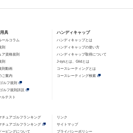
・用具
ハンディキャップ
ルールコラム
ハンディキャップとは
規則
ハンディキャップの使い方
ュア資格規則
ハンディキャップ取得について
規則
J-sysとは、Glidとは
規則動画
コースレーティングとは
のご案内
コースレーティング検索
年ゴルフ規則
年ゴルフ規則詳説
ルールテスト
マチュアゴルフ
ランキング
リンク
マチュアゴルフ
ランキング
サイトマップ
ドーピングについて
プライバシーポリシー