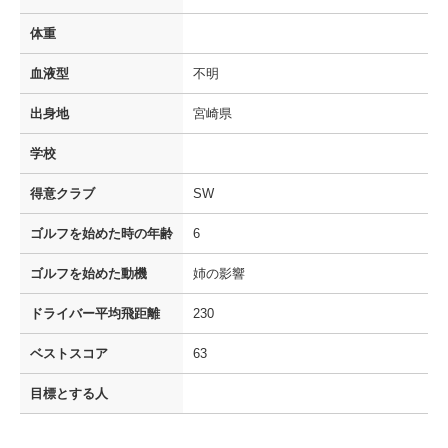
体重
血液型
不明
出身地
宮崎県
学校
得意クラブ
SW
ゴルフを
始めた時の年齢
6
ゴルフを
始めた動機
姉の影響
ドライバー
平均飛距離
230
ベストスコア
63
目標とする人