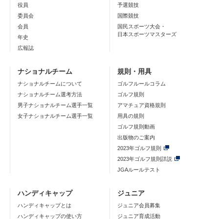
役員
予選競技
委員会
国際競技
会員
国民スポーツ大会・
日本スポーツマスターズ
年史
広報誌
ナショナルチーム
規則・用具
ナショナルチームについて
ゴルフルールコラム
ナショナルチーム選考方法
ゴルフ規則
男子ナショナルチーム選手一覧
アマチュア資格規則
女子ナショナルチーム選手一覧
用具の規則
ゴルフ規則動画
出版物のご案内
2023年ゴルフ規則
2023年ゴルフ規則詳説
JGAルールテスト
ハンディキャップ
ジュニア
ハンディキャップとは
ジュニア会員募集
ハンディキャップの使い方
ジュニア育成活動