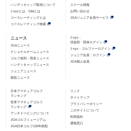
ハンディキャップ取得について
スクール情報
J-sysとは、Glidとは
お問い合わせ
コースレーティングとは
JGAジュニア会員サービス
コースレーティング検索
ニュース
J-sys：
倶楽部・団体ログイン
JGAニュース
J-sys：ゴルファーログイン
ナショナルチームニュース
ジュニア会員：ログイン
ゴルフ規則・用具ニュース
JGA個人会員
ハンディキャップニュース
ジュニアニュース
競技ニュース
日本アマチュアゴルフ
リンク
ランキング
サイトマップ
世界アマチュアゴルフ
プライバシーポリシー
ランキング
このサイトについて
アンチドーピングについて
利用規約
JGAゴルフミュージアム
通報窓口
JGA日本ゴルフ100年顕彰