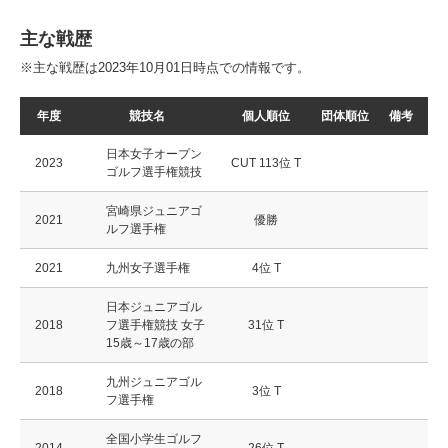
主な戦歴
※主な戦歴は2023年10月01日時点での情報です。
年度
競技名
個人順位
団体順位
備考
日本女子オープン
2023
CUT 113位 T
ゴルフ選手権競技
宮崎県ジュニアゴ
2021
優勝
ルフ選手権
2021
九州女子選手権
4位 T
日本ジュニアゴル
2018
フ選手権競技 女子
31位 T
15歳～17歳の部
九州ジュニアゴル
2018
3位 T
フ選手権
全国小学生ゴルフ